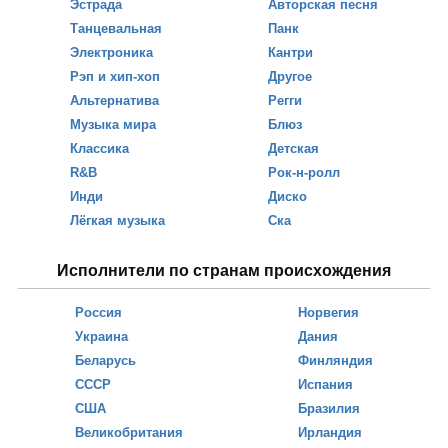
Эстрада
Авторская песня
Танцевальная
Панк
Электроника
Кантри
Рэп и хип-хоп
Другое
Альтернатива
Регги
Музыка мира
Блюз
Классика
Детская
R&B
Рок-н-ролл
Инди
Диско
Лёгкая музыка
Ска
Исполнители по странам происхождения
Россия
Норвегия
Украина
Дания
Беларусь
Финляндия
СССР
Испания
США
Бразилия
Великобритания
Ирландия