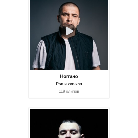
Ноггано
Рэп и хип-хоп
119 клипов