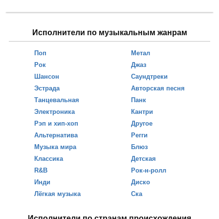
Исполнители по музыкальным жанрам
Поп
Метал
Рок
Джаз
Шансон
Саундтреки
Эстрада
Авторская песня
Танцевальная
Панк
Электроника
Кантри
Рэп и хип-хоп
Другое
Альтернатива
Регги
Музыка мира
Блюз
Классика
Детская
R&B
Рок-н-ролл
Инди
Диско
Лёгкая музыка
Ска
Исполнители по странам происхождения