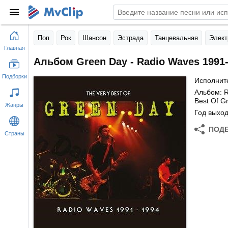
Поп
Рок
Шансон
Эстрада
Танцевальная
Элект
Главная
Альбом Green Day - Radio Waves 1991-
Подборки
Исполнит
Альбом: R
Best Of G
Жанры
Год выход
ПОД
Страны