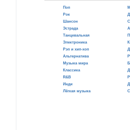
Поп
М
Рок
Д
Шансон
С
Эстрада
А
Танцевальная
П
Электроника
К
Рэп и хип-хоп
Д
Альтернатива
Р
Музыка мира
Б
Классика
Д
R&B
Р
Инди
Д
Лёгкая музыка
С