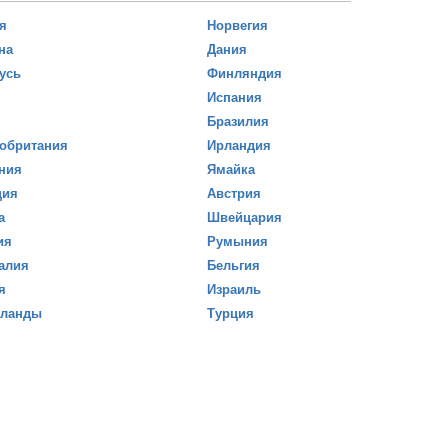
я
Норвегия
на
Дания
усь
Финляндия
Испания
Бразилия
обритания
Ирландия
ния
Ямайка
ция
Австрия
а
Швейцария
ия
Румыния
алия
Бельгия
я
Израиль
рланды
Турция