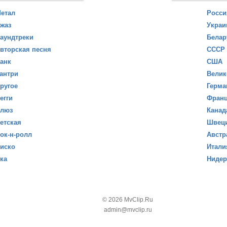
етал
Росси
жаз
Украи
аундтреки
Белар
вторская песня
СССР
анк
США
антри
Велик
ругое
Герма
егги
Фран
люз
Канад
етская
Швец
ок-н-ролл
Австр
иско
Итали
ка
Ниде
© 2026 MvClip.Ru
admin@mvclip.ru