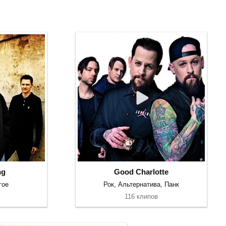
ng
Good Charlotte
гое
Рок, Альтернатива, Панк
116 клипов