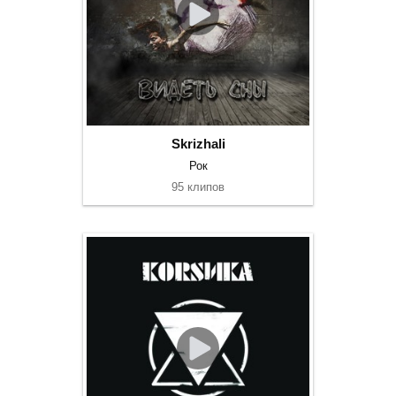
Skrizhali
Рок
95 клипов