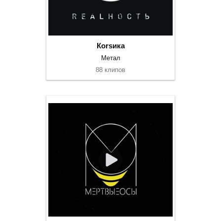
Коrsика
Метал
88 клипов