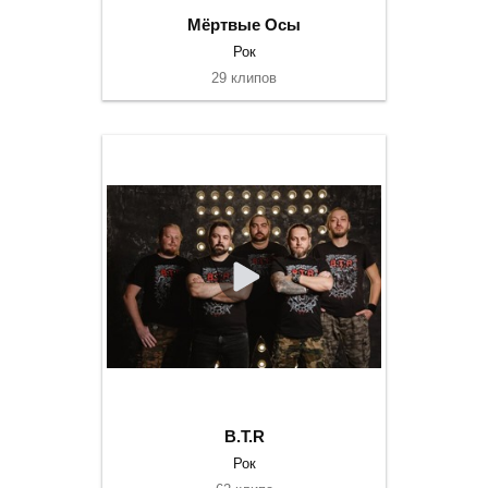
Мёртвые Осы
Рок
29 клипов
B.T.R
Рок