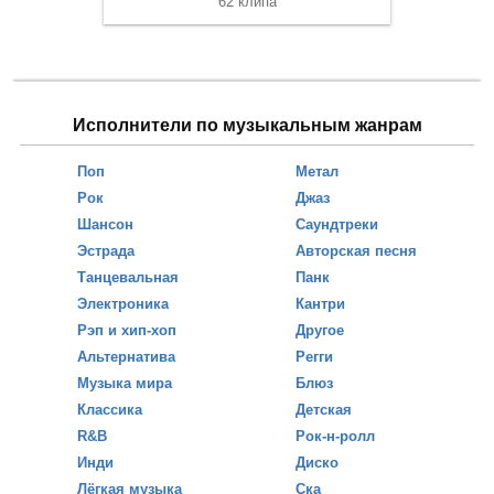
62 клипа
Исполнители по музыкальным жанрам
Поп
Метал
Рок
Джаз
Шансон
Саундтреки
Эстрада
Авторская песня
Танцевальная
Панк
Электроника
Кантри
Рэп и хип-хоп
Другое
Альтернатива
Регги
Музыка мира
Блюз
Классика
Детская
R&B
Рок-н-ролл
Инди
Диско
Лёгкая музыка
Ска