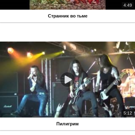
4:49
Странник во тьме
5:12
Пилигрим