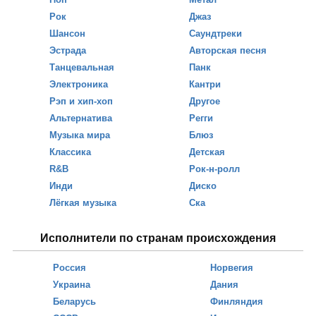
Рок
Джаз
Шансон
Саундтреки
Эстрада
Авторская песня
Танцевальная
Панк
Электроника
Кантри
Рэп и хип-хоп
Другое
Альтернатива
Регги
Музыка мира
Блюз
Классика
Детская
R&B
Рок-н-ролл
Инди
Диско
Лёгкая музыка
Ска
Исполнители по странам происхождения
Россия
Норвегия
Украина
Дания
Беларусь
Финляндия