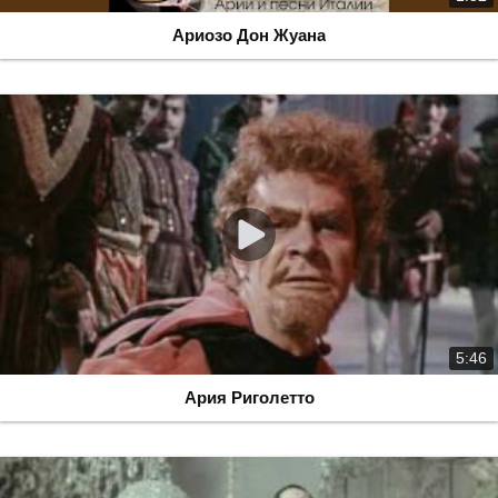
Ариозо Дон Жуана
5:46
Ария Риголетто