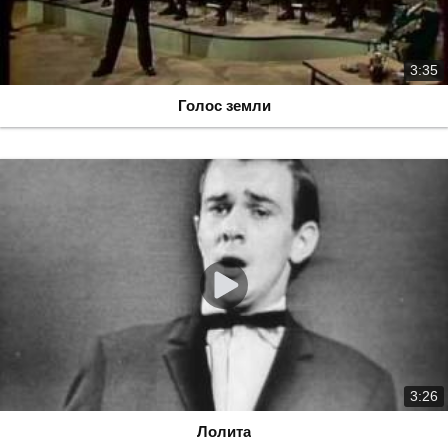
3:35
Голос земли
3:26
Лолита