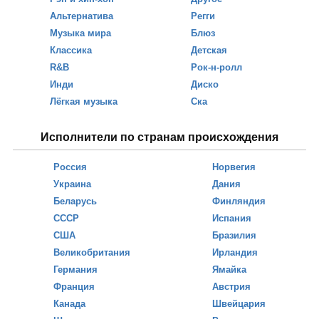
Альтернатива
Регги
Музыка мира
Блюз
Классика
Детская
R&B
Рок-н-ролл
Инди
Диско
Лёгкая музыка
Ска
Исполнители по странам происхождения
Россия
Норвегия
Украина
Дания
Беларусь
Финляндия
СССР
Испания
США
Бразилия
Великобритания
Ирландия
Германия
Ямайка
Франция
Австрия
Канада
Швейцария