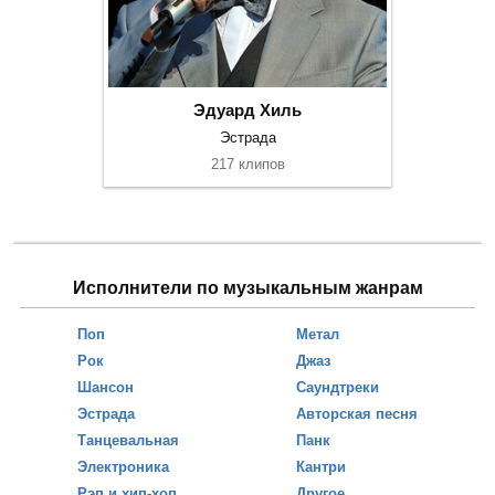
Эдуард Хиль
Эстрада
217 клипов
Исполнители по музыкальным жанрам
Поп
Метал
Рок
Джаз
Шансон
Саундтреки
Эстрада
Авторская песня
Танцевальная
Панк
Электроника
Кантри
Рэп и хип-хоп
Другое