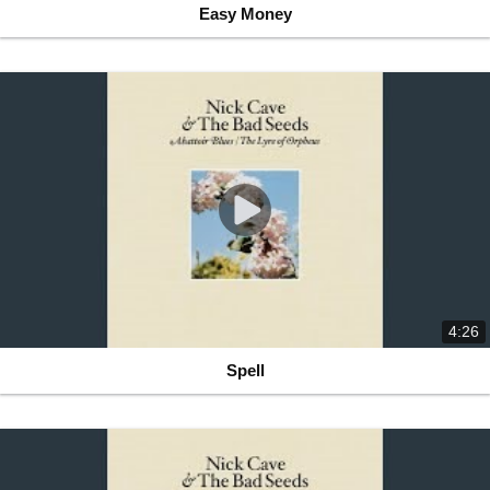
Easy Money
4:26
Spell