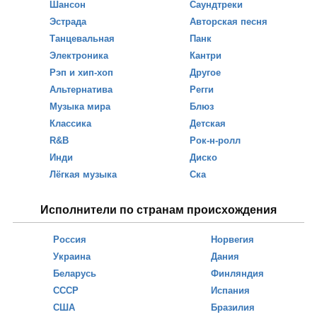
Шансон
Саундтреки
Эстрада
Авторская песня
Танцевальная
Панк
Электроника
Кантри
Рэп и хип-хоп
Другое
Альтернатива
Регги
Музыка мира
Блюз
Классика
Детская
R&B
Рок-н-ролл
Инди
Диско
Лёгкая музыка
Ска
Исполнители по странам происхождения
Россия
Норвегия
Украина
Дания
Беларусь
Финляндия
СССР
Испания
США
Бразилия