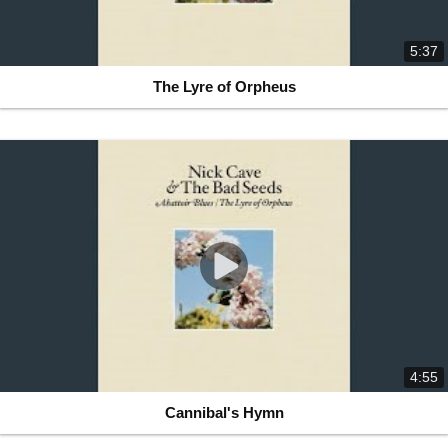
5:37
The Lyre of Orpheus
4:55
Cannibal's Hymn