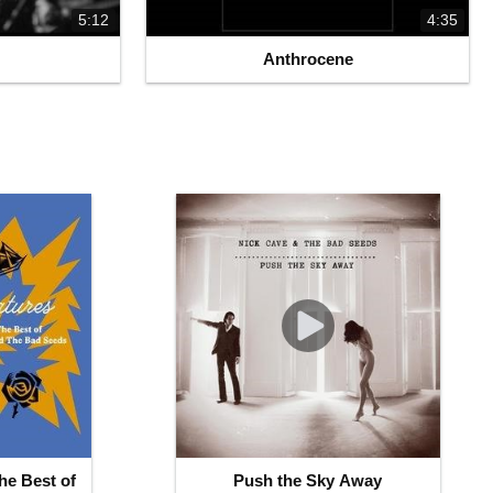
5:12
4:35
Anthrocene
he Best of
Push the Sky Away