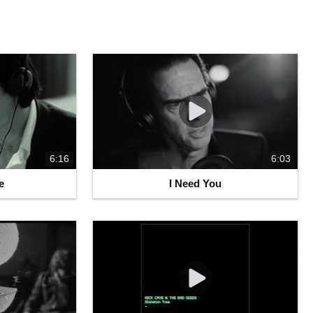
6:16
6:03
e
I Need You