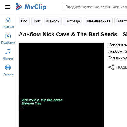
Поп
Рок
Шансон
Эстрада
Танцевальная
Элект
Главная
Альбом Nick Cave & The Bad Seeds - S
Подборки
Исполнит
Альбом: S
Год выход
Жанры
ПОД
Страны