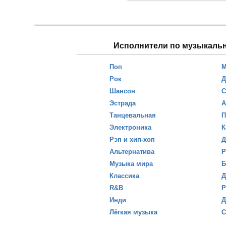
Исполнители по музыкаль
Поп
М
Рок
Д
Шансон
С
Эстрада
А
Танцевальная
П
Электроника
К
Рэп и хип-хоп
Д
Альтернатива
Р
Музыка мира
Б
Классика
Д
R&B
Р
Инди
Д
Лёгкая музыка
С