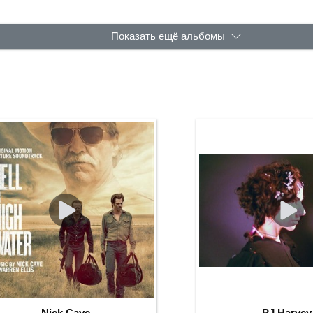
Показать ещё альбомы
Nick Cave
PJ Harvey