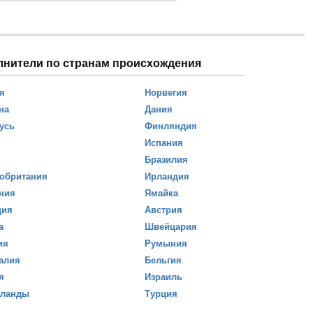
лнители по странам происхождения
я
Норвегия
на
Дания
усь
Финляндия
Испания
Бразилия
обритания
Ирландия
ния
Ямайка
ция
Австрия
а
Швейцария
ия
Румыния
алия
Бельгия
я
Израиль
рланды
Турция