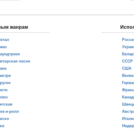
ным жанрам
Испо
етал
Росси
жаз
Украи
аундтреки
Белар
вторская песня
СССР
анк
США
антри
Велик
ругое
Герма
егги
Фран
люз
Канад
етская
Швец
ок-н-ролл
Австр
иско
Итали
ка
Ниде