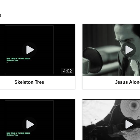
e
4:02
Skeleton Tree
Jesus Alon