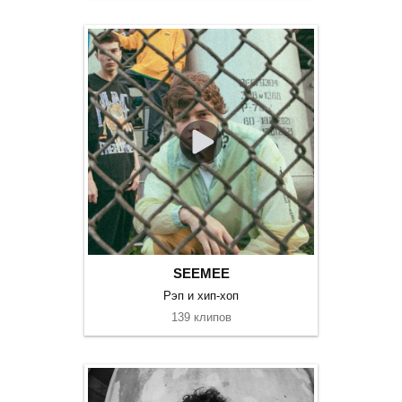
SEEMEE
Рэп и хип-хоп
139 клипов