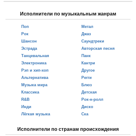
Исполнители по музыкальным жанрам
Поп
Метал
Рок
Джаз
Шансон
Саундтреки
Эстрада
Авторская песня
Танцевальная
Панк
Электроника
Кантри
Рэп и хип-хоп
Другое
Альтернатива
Регги
Музыка мира
Блюз
Классика
Детская
R&B
Рок-н-ролл
Инди
Диско
Лёгкая музыка
Ска
Исполнители по странам происхождения