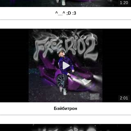
1:20
^__^ ;D :3
2:01
Бэйбитрон