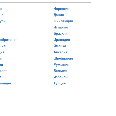
я
Норвегия
на
Дания
усь
Финляндия
Испания
Бразилия
обритания
Ирландия
ния
Ямайка
ция
Австрия
а
Швейцария
ия
Румыния
алия
Бельгия
я
Израиль
рланды
Турция