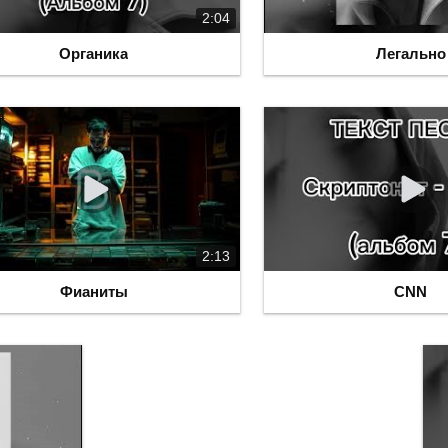
2:04
Органика
Легально
2:13
Фианиты
CNN