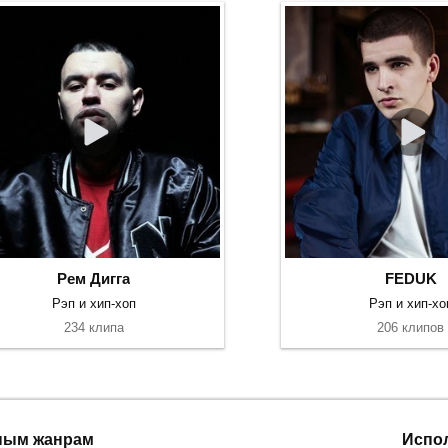
Рем Дигга
FEDUK
Рэп и хип-хоп
Рэп и хип-хо
234 клипа
206 клипов
ным жанрам
Испо