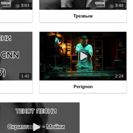
3:03
3:48
Трезвым
1:42
2:24
Perignon