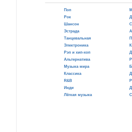
Поп
М
Рок
Д
Шансон
С
Эстрада
А
Танцевальная
П
Электроника
К
Рэп и хип-хоп
Д
Альтернатива
Р
Музыка мира
Б
Классика
Д
R&B
Р
Инди
Д
Лёгкая музыка
С