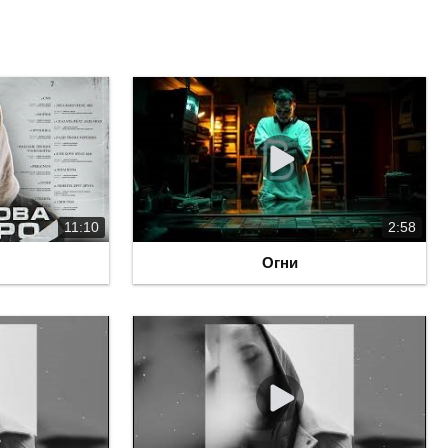
11:10
2:58
Огни