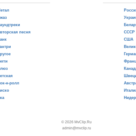
етал
Росси
жаз
Украи
аундтреки
Белар
вторская песня
СССР
анк
США
антри
Велик
ругое
Герма
егги
Фран
люз
Канад
етская
Швец
ок-н-ролл
Австр
иско
Итали
ка
Ниде
© 2026 MvClip.Ru
admin@mvclip.ru