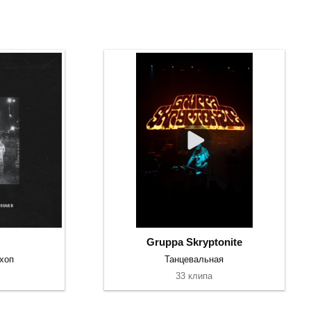
Gruppa Skryptonite
-хоп
Танцевальная
33 клипа