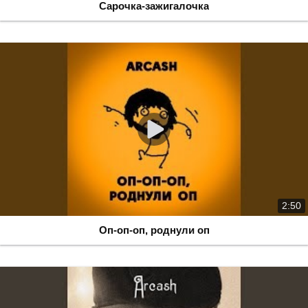
Сарочка-зажигалочка
2:50
Оп-оп-оп, роднули оп