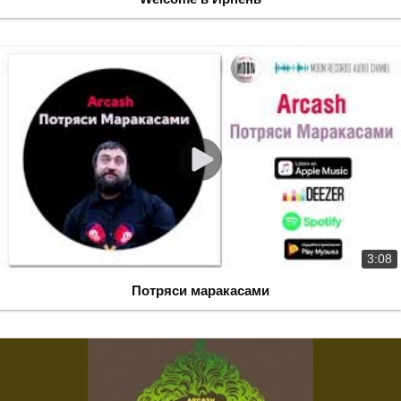
3:08
Потряси маракасами