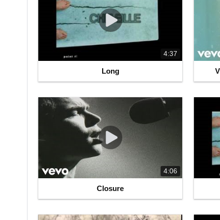
4:37
Long
V
4:06
Closure