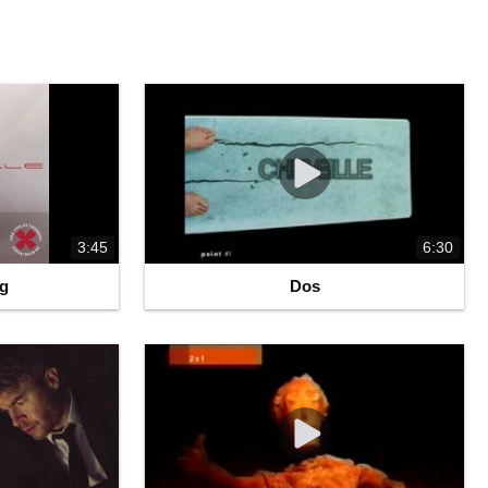
3:45
6:30
ng
Dos