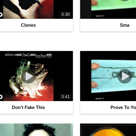
3:30
Clones
Sma
3:41
Don't Fake This
Prove To Y