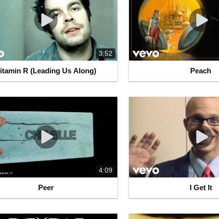
3:52
itamin R (Leading Us Along)
Peach
4:09
Peer
I Get It