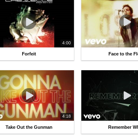
4:00
Forfeit
Face to the F
4:18
Take Out the Gunman
Remember W