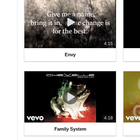
4:15
Envy
4:18
Family System