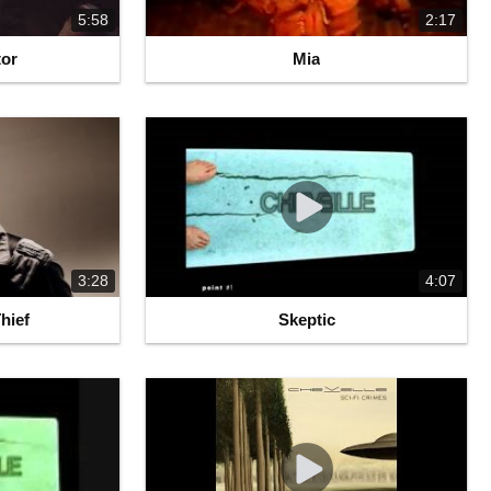
5:58
2:17
tor
Mia
3:28
4:07
hief
Skeptic