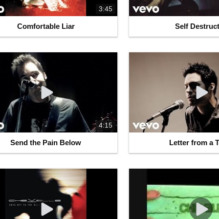
3:45
Comfortable Liar
Self Destruc
4:15
Send the Pain Below
Letter from a T