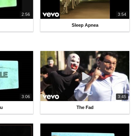
2:56
3:54
Sleep Apnea
3:06
3:45
ou
The Fad