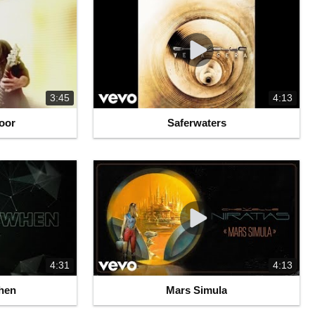
3:45
4:13
loor
Saferwaters
4:31
4:13
hen
Mars Simula