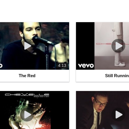
4:13
The Red
Still Runni