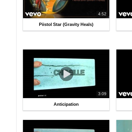
4:52
Piistol Star (Gravity Heals)
3:09
Anticipation