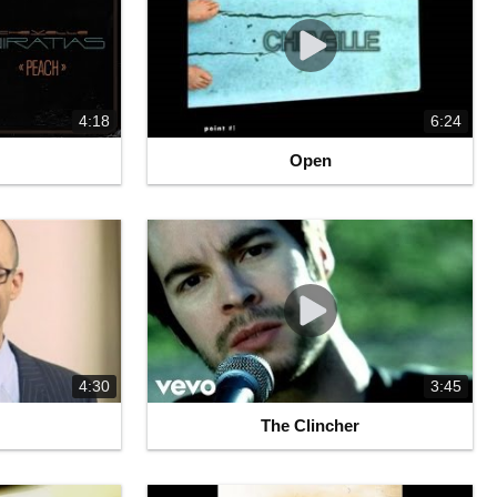
4:18
6:24
Open
4:30
3:45
The Clincher