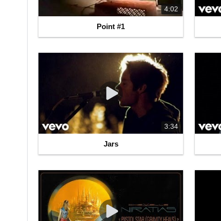
4:02
Point #1
3:34
Jars