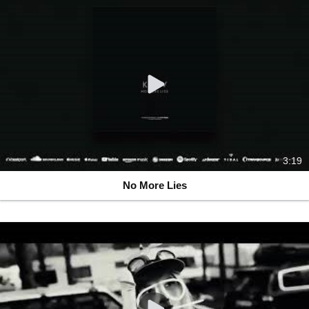
3:19
No More Lies