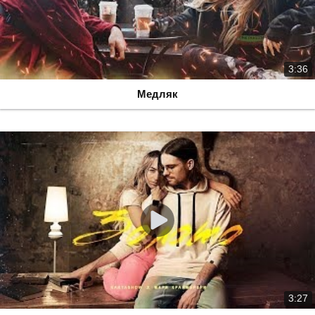
3:36
Медляк
3:27