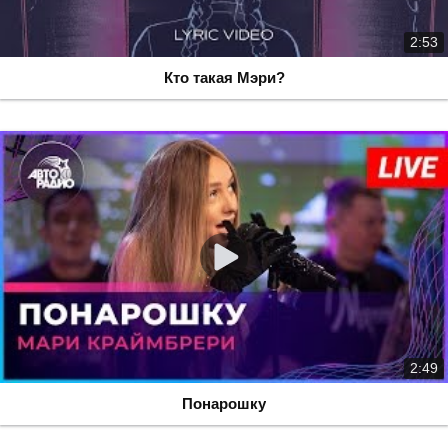
2:53
Кто такая Мэри?
2:49
Понарошку