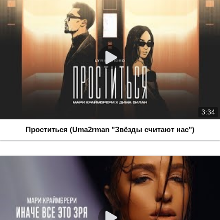
3:34
Проститься (Uma2rman "Звёзды считают нас")