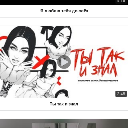
4:16
Я люблю тебя до слёз
2:48
Ты так и знал