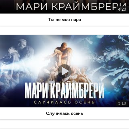
4:20
Ты не моя пара
3:10
Случилась осень