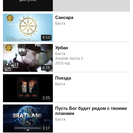
0:44
Сансара
Баста
6:12
Урбан
Баста
Альбом: Баста 3
2010 год
4:15
Поезда
Баста
2:25
Пусть Бог будет рядом с твоими
планами
Баста
3:17