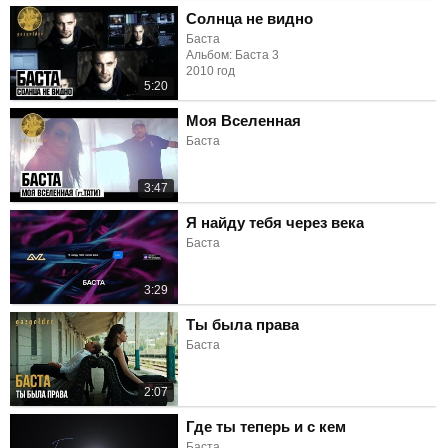
Солнца не видно
Баста
Альбом: Баста 3
2010 год
5:20
Моя Вселенная
Баста
3:47
Я найду тебя через века
Баста
3:29
Ты была права
Баста
2:07
Где ты теперь и с кем
Баста