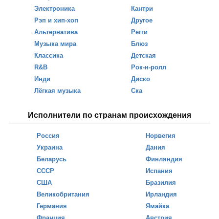
Электроника
Кантри
Рэп и хип-хоп
Другое
Альтернатива
Регги
Музыка мира
Блюз
Классика
Детская
R&B
Рок-н-ролл
Инди
Диско
Лёгкая музыка
Ска
Исполнители по странам происхождения
Россия
Норвегия
Украина
Дания
Беларусь
Финляндия
СССР
Испания
США
Бразилия
Великобритания
Ирландия
Германия
Ямайка
Франция
Австрия