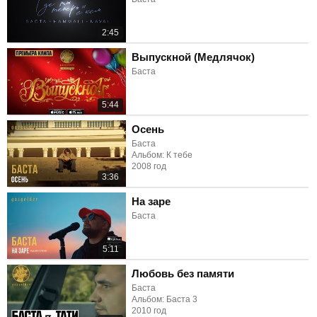
2:45
Выпускной (Медлячок)
Баста
5:44
Осень
Баста
Альбом: К тебе
2008 год
3:36
На заре
Баста
5:11
Любовь без памяти
Баста
Альбом: Баста 3
2010 год