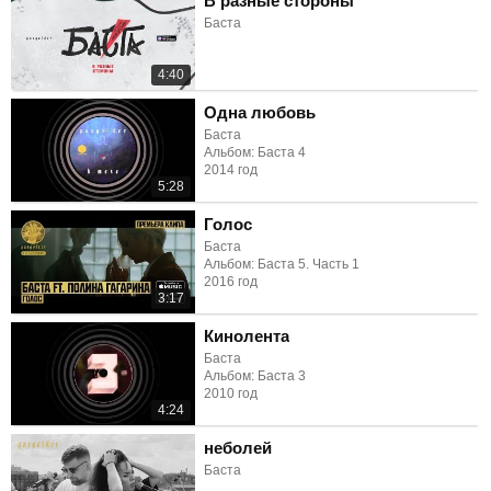
В разные стороны
Баста
4:40
Одна любовь
Баста
Альбом: Баста 4
2014 год
5:28
Голос
Баста
Альбом: Баста 5. Часть 1
2016 год
3:17
Кинолента
Баста
Альбом: Баста 3
2010 год
4:24
неболей
Баста