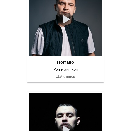
Ноггано
Рэп и хип-хоп
119 клипов