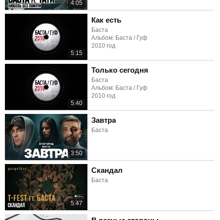
4:05
Как есть
Баста
Альбом: Баста / Гуф
2010 год
5:15
Только сегодня
Баста
Альбом: Баста / Гуф
2010 год
5:40
Завтра
Баста
3:50
Скандал
Баста
5:47