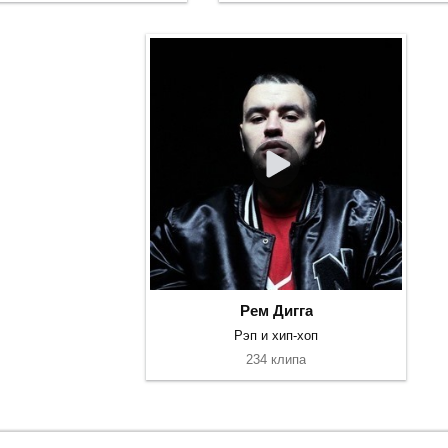
Рем Дигга
Рэп и хип-хоп
234 клипа