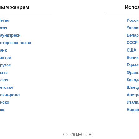
ным жанрам
Испо
етал
Росси
жаз
Украи
аундтреки
Белар
вторская песня
СССР
анк
США
антри
Велик
ругое
Герма
егги
Фран
люз
Канад
етская
Швец
ок-н-ролл
Австр
иско
Итали
ка
Ниде
© 2026 MvClip.Ru