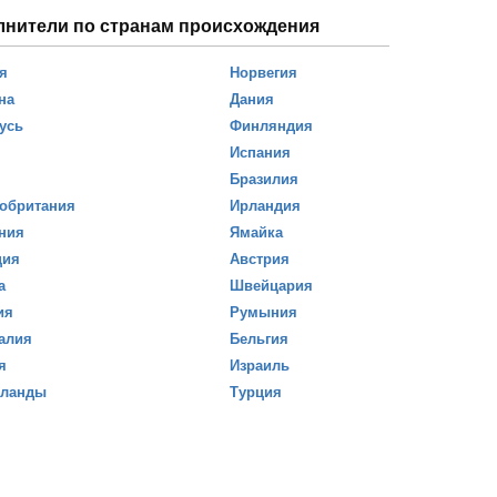
лнители по странам происхождения
я
Норвегия
на
Дания
усь
Финляндия
Испания
Бразилия
обритания
Ирландия
ния
Ямайка
ция
Австрия
а
Швейцария
ия
Румыния
алия
Бельгия
я
Израиль
рланды
Турция