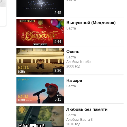
2:45
Выпускной (Медлячок)
Баста
5:44
Осень
Баста
Альбом: К тебе
2008 год
3:36
На заре
Баста
5:11
Любовь без памяти
Баста
Альбом: Баста 3
2010 год