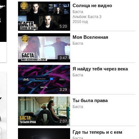
Солнца не видно
Баста
Альбом: Баста 3
2010 год
5:20
Моя Вселенная
Баста
3:47
Я найду тебя через века
Баста
3:29
Ты была права
Баста
2:07
Где ты теперь и с кем
Баста