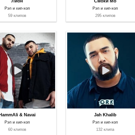
Лион
Смоки Мо
Рэп и хип-хоп
Рэп и хип-хоп
59 клипов
295 клипов
HammAli & Navai
Jah Khalib
Рэп и хип-хоп
Рэп и хип-хоп
60 клипов
132 клипа