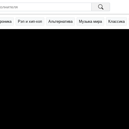
роника
Рэп и хип-хоп
Альтернатива
Музыка мира
Классика