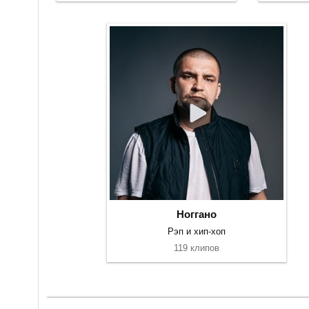
Ноггано
Рэп и хип-хоп
119 клипов