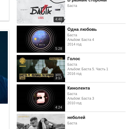
Баста
4:40
Одна любовь
Баста
Альбом: Баста 4
2014 год
5:28
Голос
Баста
Альбом: Баста 5. Часть 1
2016 год
3:17
Кинолента
Баста
Альбом: Баста 3
2010 год
4:24
неболей
Баста