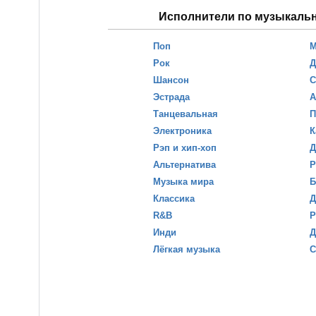
Исполнители по музыкаль
Поп
М
Рок
Д
Шансон
С
Эстрада
А
Танцевальная
П
Электроника
К
Рэп и хип-хоп
Д
Альтернатива
Р
Музыка мира
Б
Классика
Д
R&B
Р
Инди
Д
Лёгкая музыка
С