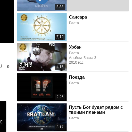
5:55
Сансара
Баста
6:12
Урбан
Баста
Альбом: Баста 3
2010 год
0
4:15
Поезда
Баста
2:25
Пусть Бог будет рядом с
твоими планами
Баста
3:17