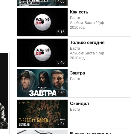
4:05
Как есть
Баста
Альбом: Баста / Гуф
2010 год
5:15
Только сегодня
Баста
Альбом: Баста / Гуф
2010 год
5:40
Завтра
Баста
3:50
Скандал
Баста
5:47
В разные стороны