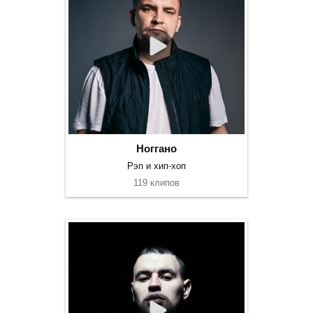
Ноггано
Рэп и хип-хоп
119 клипов