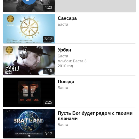
4:23
Сансара
Баста
6:12
Урбан
Баста
Альбом: Баста 3
2010 год
4:15
Поезда
Баста
2:25
Пусть Бог будет рядом с твоими
планами
Баста
3:17