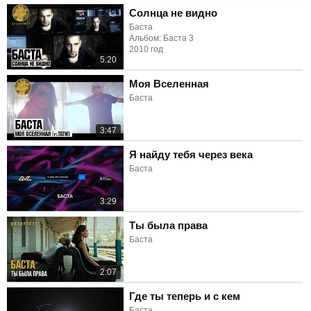
Солнца не видно
Баста
Альбом: Баста 3
2010 год
5:20
Моя Вселенная
Баста
3:47
Я найду тебя через века
Баста
3:29
Ты была права
Баста
2:07
Где ты теперь и с кем
Баста