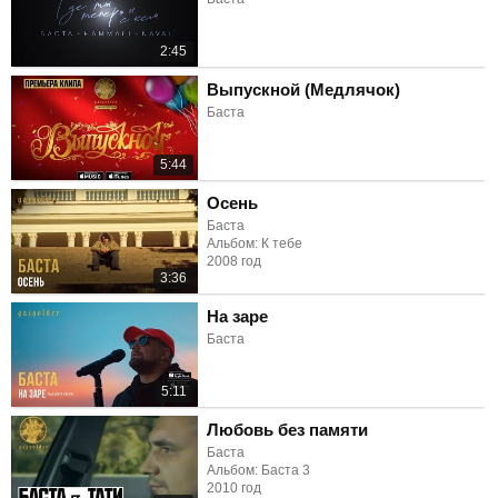
2:45
Выпускной (Медлячок)
Баста
5:44
Осень
Баста
Альбом: К тебе
2008 год
3:36
На заре
Баста
5:11
Любовь без памяти
Баста
Альбом: Баста 3
2010 год