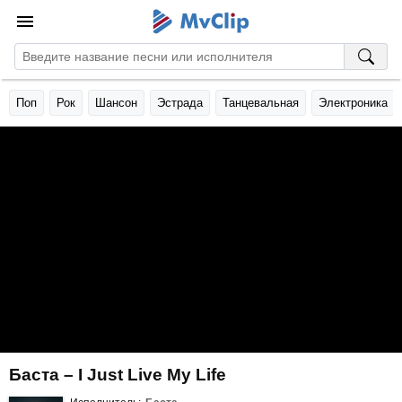
Поп
Рок
Шансон
Эстрада
Танцевальная
Электроника
Баста – I Just Live My Life