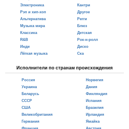
Электроника
Кантри
Рэп и хип-хоп
Другое
Альтернатива
Регги
Музыка мира
Блюз
Классика
Детская
R&B
Рок-н-ролл
Инди
Диско
Лёгкая музыка
Ска
Исполнители по странам происхождения
Россия
Норвегия
Украина
Дания
Беларусь
Финляндия
СССР
Испания
США
Бразилия
Великобритания
Ирландия
Германия
Ямайка
Франция
Австрия