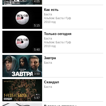
4:05
Как есть
Баста
Альбом: Баста / Гуф
2010 год
5:15
Только сегодня
Баста
Альбом: Баста / Гуф
2010 год
5:40
Завтра
Баста
3:50
Скандал
Баста
5:47