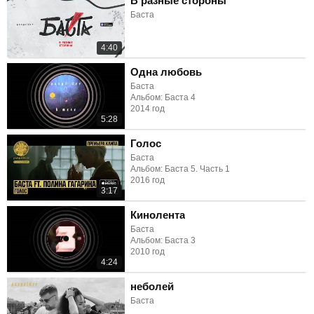
В разные стороны
Баста
4:40
Одна любовь
Баста
Альбом: Баста 4
2014 год
5:28
Голос
Баста
Альбом: Баста 5. Часть 1
2016 год
3:17
Кинолента
Баста
Альбом: Баста 3
2010 год
4:24
неболей
Баста