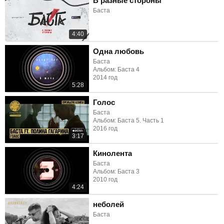
В разные стороны
Баста
4:40
Одна любовь
Баста
Альбом: Баста 4
2014 год
5:28
Голос
Баста
Альбом: Баста 5. Часть 1
2016 год
3:17
Кинолента
Баста
Альбом: Баста 3
2010 год
4:24
неболей
Баста