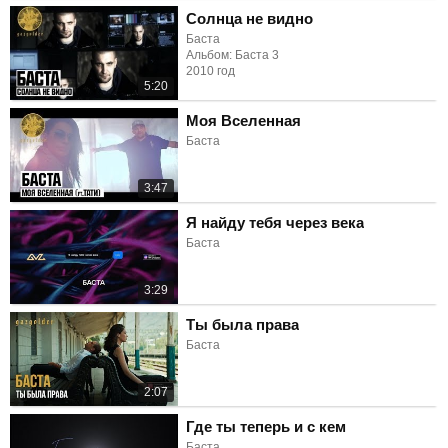
Солнца не видно
Баста
Альбом: Баста 3
2010 год
5:20
Моя Вселенная
Баста
3:47
Я найду тебя через века
Баста
3:29
Ты была права
Баста
2:07
Где ты теперь и с кем
Баста