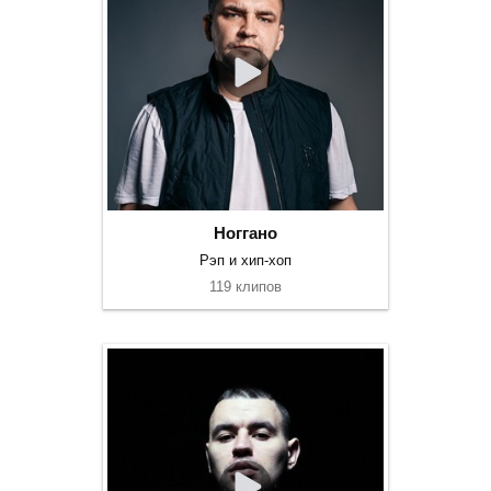
Ноггано
Рэп и хип-хоп
119 клипов