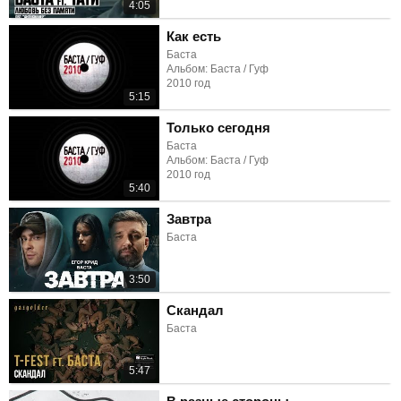
4:05
Как есть
Баста
Альбом: Баста / Гуф
2010 год
5:15
Только сегодня
Баста
Альбом: Баста / Гуф
2010 год
5:40
Завтра
Баста
3:50
Скандал
Баста
5:47