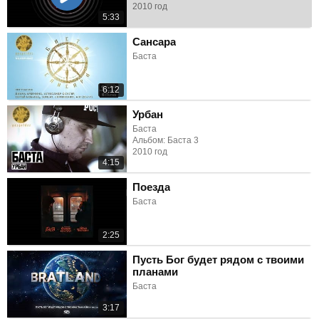
2010 год
5:33
Сансара
Баста
6:12
Урбан
Баста
Альбом: Баста 3
2010 год
4:15
Поезда
Баста
2:25
Пусть Бог будет рядом с твоими
планами
Баста
3:17