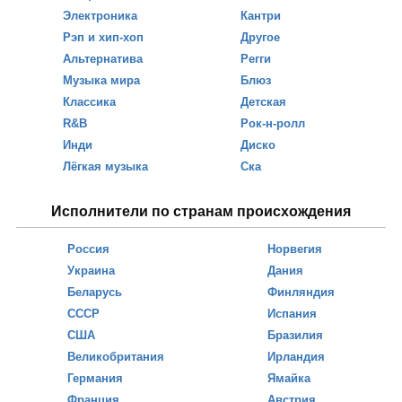
Электроника
Кантри
Рэп и хип-хоп
Другое
Альтернатива
Регги
Музыка мира
Блюз
Классика
Детская
R&B
Рок-н-ролл
Инди
Диско
Лёгкая музыка
Ска
Исполнители по странам происхождения
Россия
Норвегия
Украина
Дания
Беларусь
Финляндия
СССР
Испания
США
Бразилия
Великобритания
Ирландия
Германия
Ямайка
Франция
Австрия