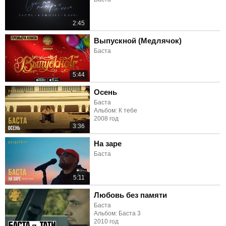
2:45
Выпускной (Медлячок)
Баста
5:44
Осень
Баста
Альбом: К тебе
2008 год
3:36
На заре
Баста
5:11
Любовь без памяти
Баста
Альбом: Баста 3
2010 год