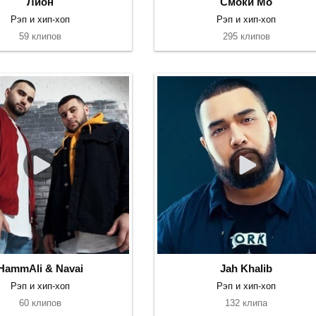
Лион
Смоки Мо
Рэп и хип-хоп
Рэп и хип-хоп
59 клипов
295 клипов
HammAli & Navai
Jah Khalib
Рэп и хип-хоп
Рэп и хип-хоп
60 клипов
132 клипа