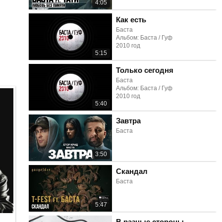
4:05
Как есть
Баста
Альбом: Баста / Гуф
2010 год
5:15
Только сегодня
Баста
Альбом: Баста / Гуф
2010 год
5:40
Завтра
Баста
3:50
Скандал
Баста
5:47
В разные стороны