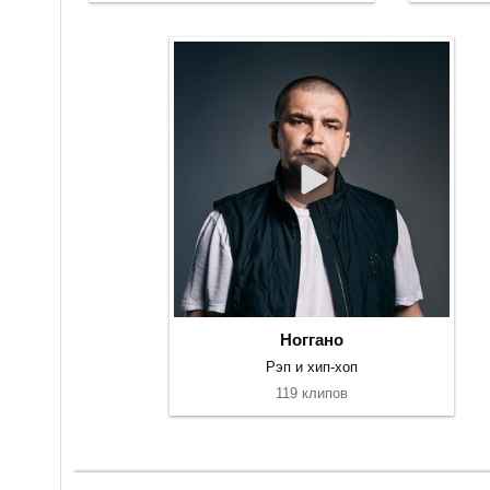
Ноггано
Рэп и хип-хоп
119 клипов