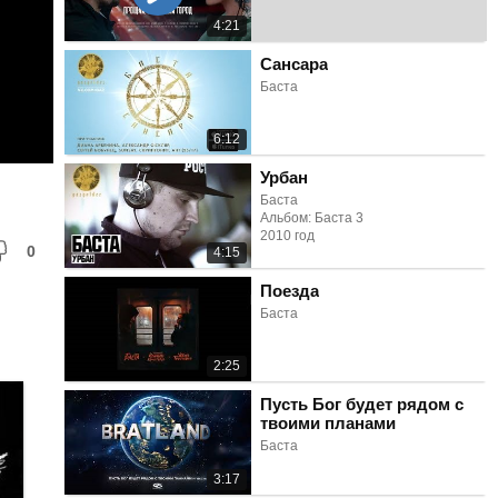
4:21
Сансара
Баста
6:12
Урбан
Баста
Альбом: Баста 3
2010 год
0
4:15
Поезда
Баста
2:25
Пусть Бог будет рядом с
твоими планами
Баста
3:17