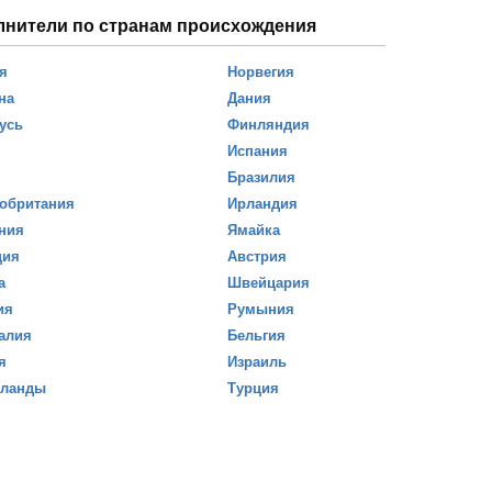
лнители по странам происхождения
я
Норвегия
на
Дания
усь
Финляндия
Испания
Бразилия
обритания
Ирландия
ния
Ямайка
ция
Австрия
а
Швейцария
ия
Румыния
алия
Бельгия
я
Израиль
рланды
Турция