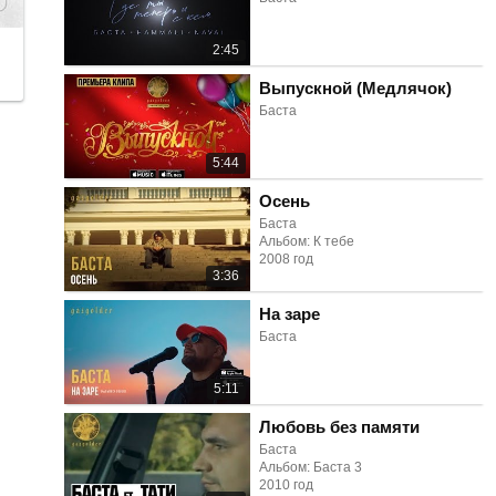
2:45
Выпускной (Медлячок)
Баста
5:44
Осень
Баста
Альбом: К тебе
2008 год
3:36
На заре
Баста
5:11
Любовь без памяти
Баста
Альбом: Баста 3
2010 год