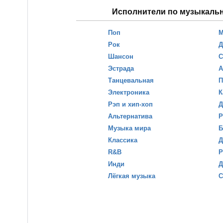
Исполнители по музыкаль
Поп
М
Рок
Д
Шансон
С
Эстрада
А
Танцевальная
П
Электроника
К
Рэп и хип-хоп
Д
Альтернатива
Р
Музыка мира
Б
Классика
Д
R&B
Р
Инди
Д
Лёгкая музыка
С