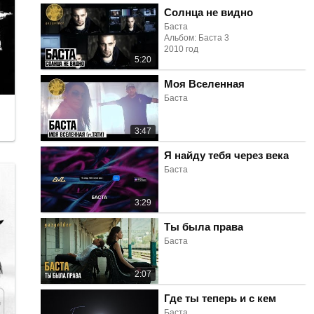
Солнца не видно
Баста
Альбом: Баста 3
2010 год
5:20
Моя Вселенная
Баста
3:47
Я найду тебя через века
Баста
3:29
Ты была права
Баста
2:07
Где ты теперь и с кем
Баста