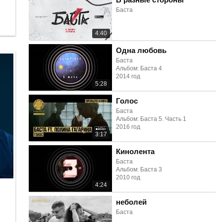
Баста
4:40
Одна любовь
Баста
Альбом: Баста 4
2014 год
5:28
Голос
Баста
Альбом: Баста 5. Часть 1
2016 год
3:17
Кинолента
Баста
Альбом: Баста 3
2010 год
4:24
неболей
Баста