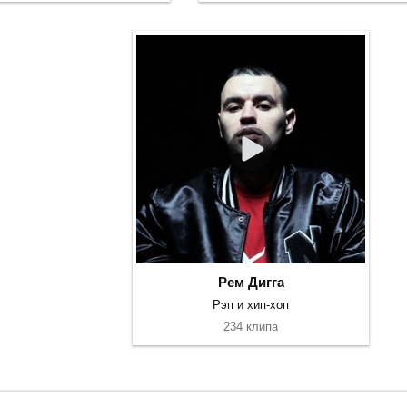
Рем Дигга
Рэп и хип-хоп
234 клипа