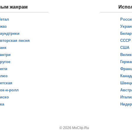
ным жанрам
Испо
етал
Росси
жаз
Украи
аундтреки
Белар
вторская песня
СССР
анк
США
антри
Велик
ругое
Герма
егги
Фран
люз
Канад
етская
Швец
ок-н-ролл
Австр
иско
Итали
ка
Ниде
© 2026 MvClip.Ru