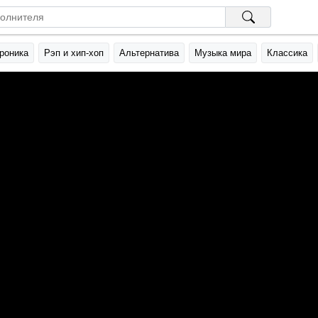
роника
Рэп и хип-хоп
Альтернатива
Музыка мира
Классика