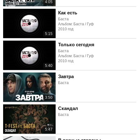
4:05
Как есть
Баста
Альбом: Баста / Гуф
2010 год
5:15
Только сегодня
Баста
Альбом: Баста / Гуф
2010 год
5:40
Завтра
Баста
3:50
Скандал
Баста
5:47