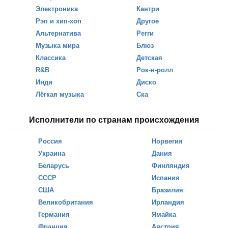
Электроника
Кантри
Рэп и хип-хоп
Другое
Альтернатива
Регги
Музыка мира
Блюз
Классика
Детская
R&B
Рок-н-ролл
Инди
Диско
Лёгкая музыка
Ска
Исполнители по странам происхождения
Россия
Норвегия
Украина
Дания
Беларусь
Финляндия
СССР
Испания
США
Бразилия
Великобритания
Ирландия
Германия
Ямайка
Франция
Австрия