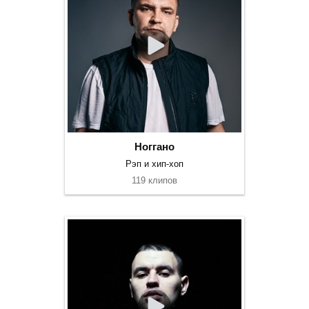
Ноггано
Рэп и хип-хоп
119 клипов