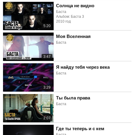
Солнца не видно
Баста
Альбом: Баста 3
2010 год
5:20
Моя Вселенная
Баста
3:47
Я найду тебя через века
Баста
3:29
Ты была права
Баста
2:07
Где ты теперь и с кем
Баста