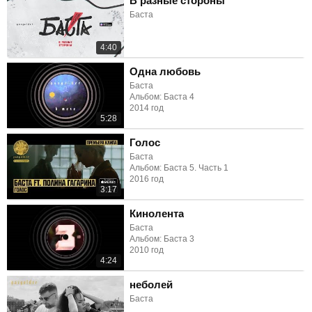
В разные стороны
Баста
4:40
Одна любовь
Баста
Альбом: Баста 4
2014 год
5:28
Голос
Баста
Альбом: Баста 5. Часть 1
2016 год
3:17
Кинолента
Баста
Альбом: Баста 3
2010 год
4:24
неболей
Баста