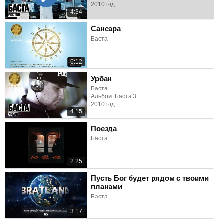
2010 год
4:34
Сансара
Баста
6:12
Урбан
Баста
Альбом: Баста 3
2010 год
4:15
Поезда
Баста
2:25
Пусть Бог будет рядом с твоими
планами
Баста
3:17