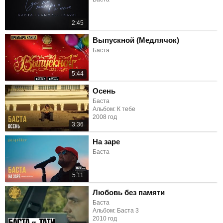
2:45
Выпускной (Медлячок)
Баста
5:44
Осень
Баста
Альбом: К тебе
2008 год
3:36
На заре
Баста
5:11
Любовь без памяти
Баста
Альбом: Баста 3
2010 год