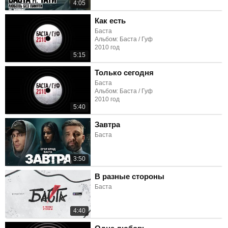
4:05
Как есть
Баста
Альбом: Баста / Гуф
2010 год
5:15
Только сегодня
Баста
Альбом: Баста / Гуф
2010 год
5:40
Завтра
Баста
3:50
В разные стороны
Баста
4:40