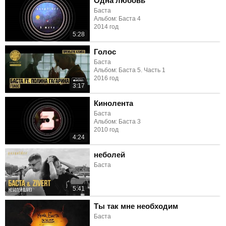
Одна любовь
Баста
Альбом: Баста 4
2014 год
5:28
Голос
Баста
Альбом: Баста 5. Часть 1
2016 год
3:17
Кинолента
Баста
Альбом: Баста 3
2010 год
4:24
неболей
Баста
5:41
Ты так мне необходим
Баста