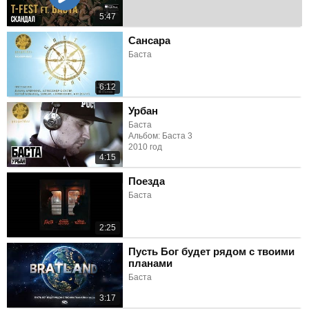
5:47
Сансара
Баста
6:12
Урбан
Баста
Альбом: Баста 3
2010 год
4:15
Поезда
Баста
2:25
Пусть Бог будет рядом с твоими
планами
Баста
3:17