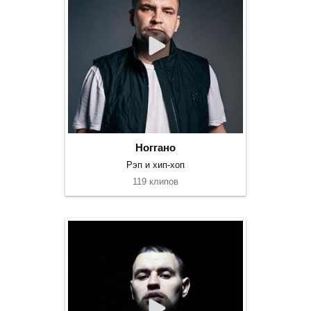
Ноггано
Рэп и хип-хоп
119 клипов