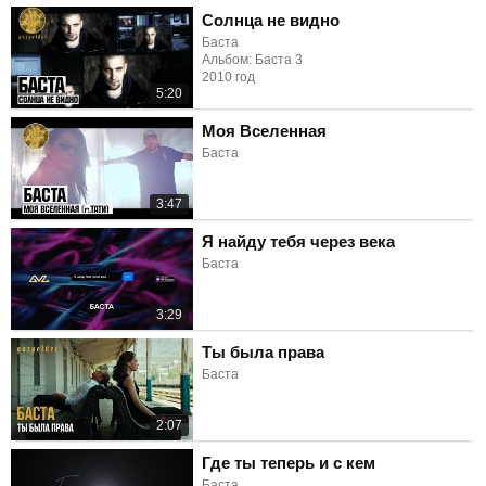
Солнца не видно
Баста
Альбом: Баста 3
2010 год
5:20
Моя Вселенная
Баста
3:47
Я найду тебя через века
Баста
3:29
Ты была права
Баста
2:07
Где ты теперь и с кем
Баста