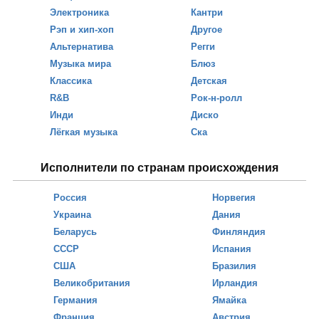
Электроника
Кантри
Рэп и хип-хоп
Другое
Альтернатива
Регги
Музыка мира
Блюз
Классика
Детская
R&B
Рок-н-ролл
Инди
Диско
Лёгкая музыка
Ска
Исполнители по странам происхождения
Россия
Норвегия
Украина
Дания
Беларусь
Финляндия
СССР
Испания
США
Бразилия
Великобритания
Ирландия
Германия
Ямайка
Франция
Австрия