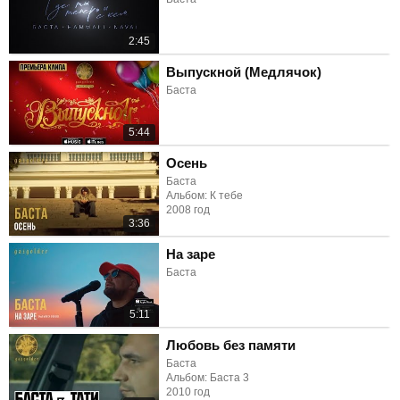
2:45
Выпускной (Медлячок)
Баста
5:44
Осень
Баста
Альбом: К тебе
2008 год
3:36
На заре
Баста
5:11
Любовь без памяти
Баста
Альбом: Баста 3
2010 год