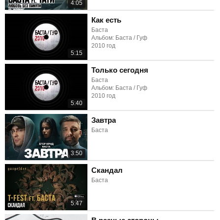
4:05
Как есть
Баста
Альбом: Баста / Гуф
2010 год
5:15
Только сегодня
Баста
Альбом: Баста / Гуф
2010 год
5:40
Завтра
Баста
3:50
Скандал
Баста
5:47