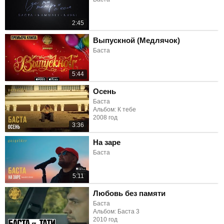
2:45
Выпускной (Медлячок)
Баста
5:44
Осень
Баста
Альбом: К тебе
2008 год
3:36
На заре
Баста
5:11
Любовь без памяти
Баста
Альбом: Баста 3
2010 год