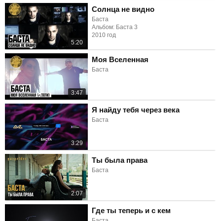
Солнца не видно
Баста
Альбом: Баста 3
2010 год
5:20
Моя Вселенная
Баста
3:47
Я найду тебя через века
Баста
3:29
Ты была права
Баста
2:07
Где ты теперь и с кем
Баста