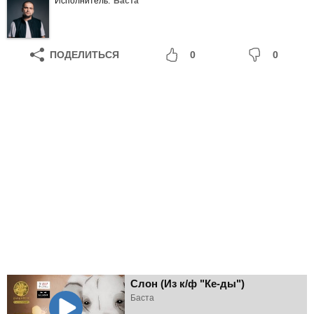
Исполнитель:
Баста
ПОДЕЛИТЬСЯ
0
0
Слон (Из к/ф "Ке-ды")
Баста