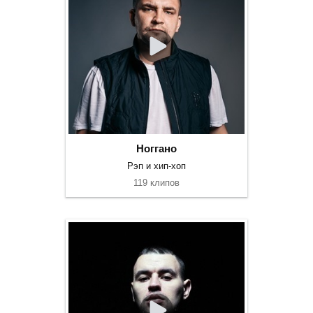
Ноггано
Рэп и хип-хоп
119 клипов