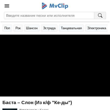
Поп
Рок
Шансон
Эстрада
Танцевальная
Электроника
Баста – Слон (Из к/ф "Ке-ды")