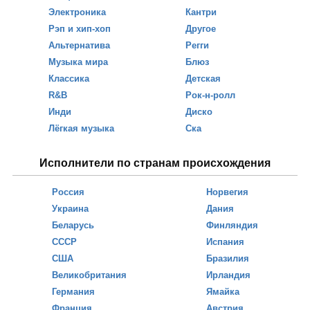
Электроника
Кантри
Рэп и хип-хоп
Другое
Альтернатива
Регги
Музыка мира
Блюз
Классика
Детская
R&B
Рок-н-ролл
Инди
Диско
Лёгкая музыка
Ска
Исполнители по странам происхождения
Россия
Норвегия
Украина
Дания
Беларусь
Финляндия
СССР
Испания
США
Бразилия
Великобритания
Ирландия
Германия
Ямайка
Франция
Австрия