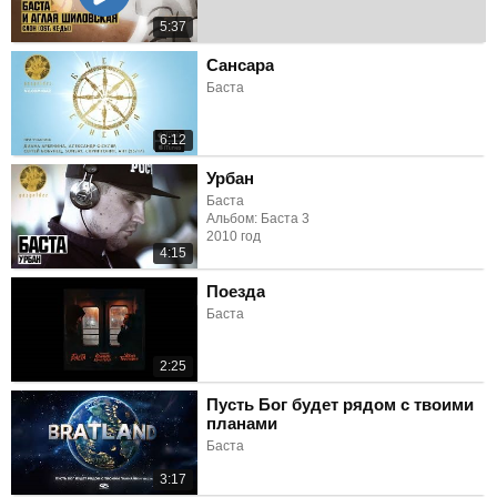
5:37
Сансара
Баста
6:12
Урбан
Баста
Альбом: Баста 3
2010 год
4:15
Поезда
Баста
2:25
Пусть Бог будет рядом с твоими
планами
Баста
3:17