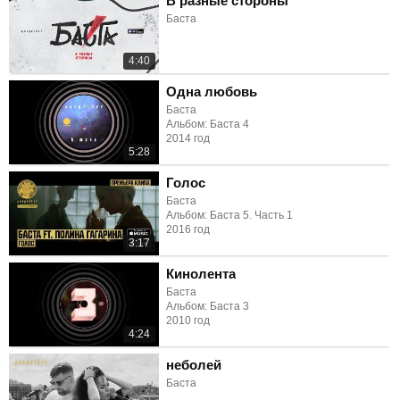
В разные стороны
Баста
4:40
Одна любовь
Баста
Альбом: Баста 4
2014 год
5:28
Голос
Баста
Альбом: Баста 5. Часть 1
2016 год
3:17
Кинолента
Баста
Альбом: Баста 3
2010 год
4:24
неболей
Баста