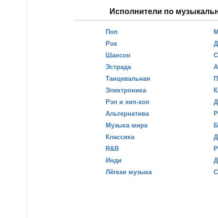
Исполнители по музыкаль
Поп
М
Рок
Д
Шансон
С
Эстрада
А
Танцевальная
П
Электроника
К
Рэп и хип-хоп
Д
Альтернатива
Р
Музыка мира
Б
Классика
Д
R&B
Р
Инди
Д
Лёгкая музыка
С