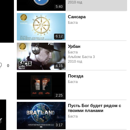
2010 год
5:40
Сансара
Баста
6:12
Урбан
Баста
Альбом: Баста 3
2010 год
0
4:15
Поезда
Баста
2:25
Пусть Бог будет рядом с
твоими планами
Баста
3:17