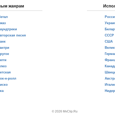
ным жанрам
Испо
етал
Росси
жаз
Украи
аундтреки
Белар
вторская песня
СССР
анк
США
антри
Велик
ругое
Герма
егги
Фран
люз
Канад
етская
Швец
ок-н-ролл
Австр
иско
Итали
ка
Ниде
© 2026 MvClip.Ru