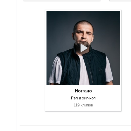
Ноггано
Рэп и хип-хоп
119 клипов