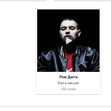
Рем Дигга
Рэп и хип-хоп
234 клипа