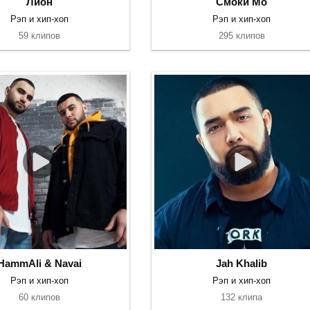
Лион
Смоки Мо
Рэп и хип-хоп
Рэп и хип-хоп
59 клипов
295 клипов
HammAli & Navai
Jah Khalib
Рэп и хип-хоп
Рэп и хип-хоп
60 клипов
132 клипа