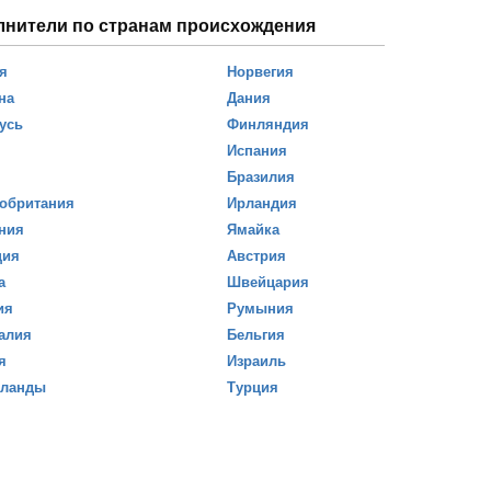
лнители по странам происхождения
я
Норвегия
на
Дания
усь
Финляндия
Испания
Бразилия
обритания
Ирландия
ния
Ямайка
ция
Австрия
а
Швейцария
ия
Румыния
алия
Бельгия
я
Израиль
рланды
Турция