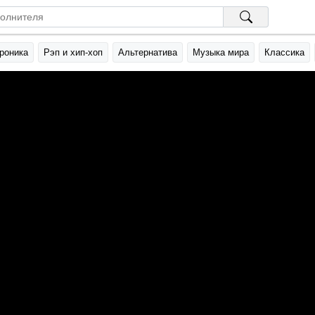
роника
Рэп и хип-хоп
Альтернатива
Музыка мира
Классика