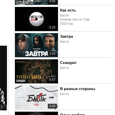
4:05
Как есть
Баста
Альбом: Баста / Гуф
2010 год
5:15
Завтра
Баста
3:50
Скандал
Баста
5:47
В разные стороны
Баста
4:40
Одна любовь