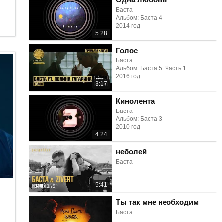
Баста
Альбом: Баста 4
2014 год
5:28
Голос
Баста
Альбом: Баста 5. Часть 1
2016 год
3:17
Кинолента
Баста
Альбом: Баста 3
2010 год
4:24
неболей
Баста
5:41
Ты так мне необходим
Баста