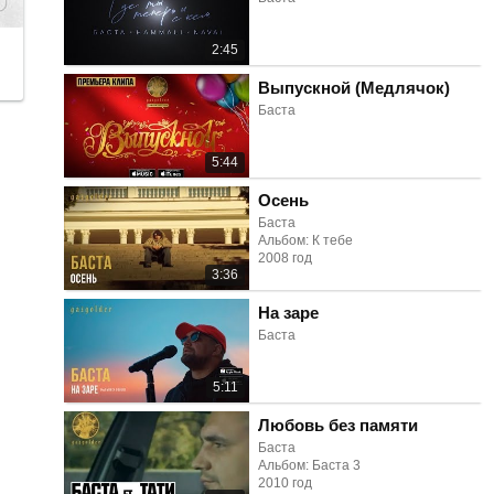
2:45
Выпускной (Медлячок)
Баста
5:44
Осень
Баста
Альбом: К тебе
2008 год
3:36
На заре
Баста
5:11
Любовь без памяти
Баста
Альбом: Баста 3
2010 год