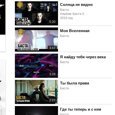
Солнца не видно
Баста
Альбом: Баста 3
2010 год
5:20
Моя Вселенная
Баста
3:47
Я найду тебя через века
Баста
3:29
Ты была права
Баста
2:07
Где ты теперь и с кем
Баста