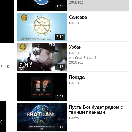
2008 год
3:54
Сансара
Баста
6:12
Урбан
Баста
Альбом: Баста 3
2010 год
0
4:15
Поезда
Баста
2:25
Пусть Бог будет рядом с
твоими планами
Баста
3:17