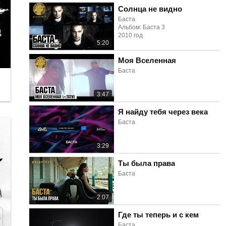
Солнца не видно
Баста
Альбом: Баста 3
2010 год
5:20
Моя Вселенная
Баста
3:47
Я найду тебя через века
Баста
3:29
Ты была права
Баста
2:07
Где ты теперь и с кем
Баста