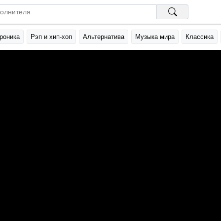
роника
Рэп и хип-хоп
Альтернатива
Музыка мира
Классика