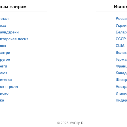
ным жанрам
Испо
етал
Росси
жаз
Украи
аундтреки
Белар
вторская песня
СССР
анк
США
антри
Велик
ругое
Герма
егги
Фран
люз
Канад
етская
Швец
ок-н-ролл
Австр
иско
Итали
ка
Ниде
© 2026 MvClip.Ru