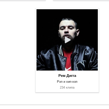
Рем Дигга
Рэп и хип-хоп
234 клипа