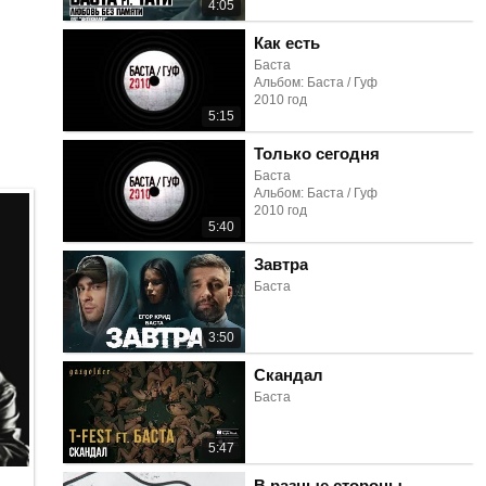
4:05
Как есть
Баста
Альбом: Баста / Гуф
2010 год
5:15
Только сегодня
Баста
Альбом: Баста / Гуф
2010 год
5:40
Завтра
Баста
3:50
Скандал
Баста
5:47
В разные стороны