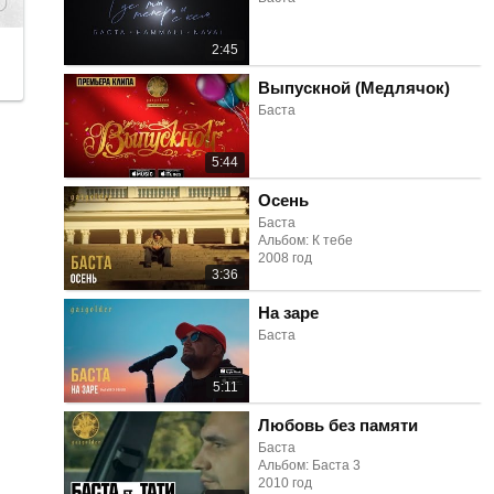
2:45
Выпускной (Медлячок)
Баста
5:44
Осень
Баста
Альбом: К тебе
2008 год
3:36
На заре
Баста
5:11
Любовь без памяти
Баста
Альбом: Баста 3
2010 год