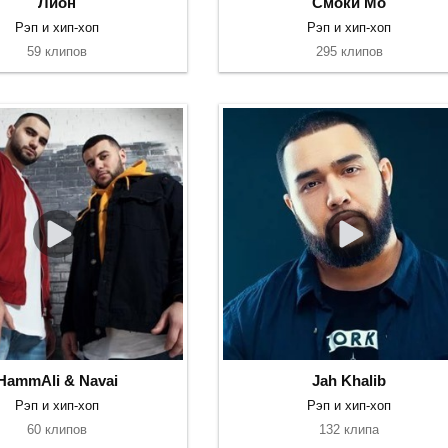
Лион
Смоки Мо
Рэп и хип-хоп
Рэп и хип-хоп
59 клипов
295 клипов
HammAli & Navai
Jah Khalib
Рэп и хип-хоп
Рэп и хип-хоп
60 клипов
132 клипа