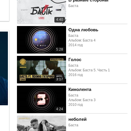
Баста
4:40
Одна любовь
Баста
Альбом: Баста 4
2014 год
5:28
Голос
Баста
Альбом: Баста 5. Часть 1
2016 год
3:17
Кинолента
Баста
Альбом: Баста 3
2010 год
4:24
неболей
Баста