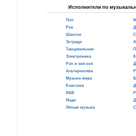
Исполнители по музыкаль
Поп
М
Рок
Д
Шансон
С
Эстрада
А
Танцевальная
П
Электроника
К
Рэп и хип-хоп
Д
Альтернатива
Р
Музыка мира
Б
Классика
Д
R&B
Р
Инди
Д
Лёгкая музыка
С