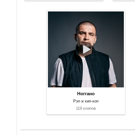
Ноггано
Рэп и хип-хоп
119 клипов