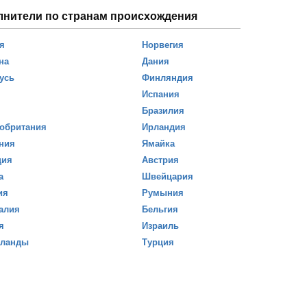
лнители по странам происхождения
я
Норвегия
на
Дания
усь
Финляндия
Испания
Бразилия
обритания
Ирландия
ния
Ямайка
ция
Австрия
а
Швейцария
ия
Румыния
алия
Бельгия
я
Израиль
рланды
Турция