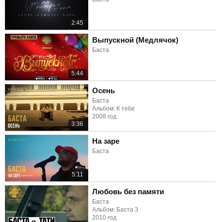
2:45
Выпускной (Медлячок)
Баста
5:44
Осень
Баста
Альбом: К тебе
2008 год
3:36
На заре
Баста
5:11
Любовь без памяти
Баста
Альбом: Баста 3
2010 год