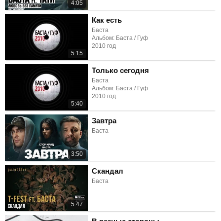
4:05
Как есть
Баста
Альбом: Баста / Гуф
2010 год
5:15
Только сегодня
Баста
Альбом: Баста / Гуф
2010 год
5:40
Завтра
Баста
3:50
Скандал
Баста
5:47