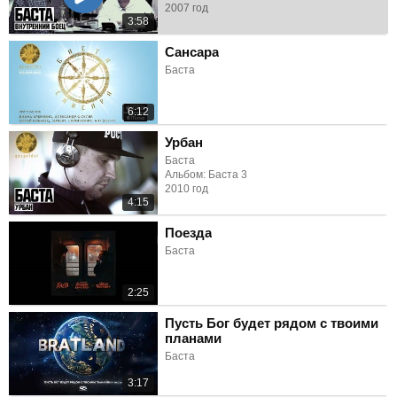
2007 год
3:58
Сансара
Баста
6:12
Урбан
Баста
Альбом: Баста 3
2010 год
4:15
Поезда
Баста
2:25
Пусть Бог будет рядом с твоими
планами
Баста
3:17