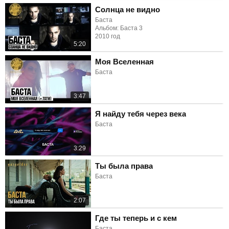
Солнца не видно
Баста
Альбом: Баста 3
2010 год
5:20
Моя Вселенная
Баста
3:47
Я найду тебя через века
Баста
3:29
Ты была права
Баста
2:07
Где ты теперь и с кем
Баста