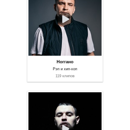
Ноггано
Рэп и хип-хоп
119 клипов