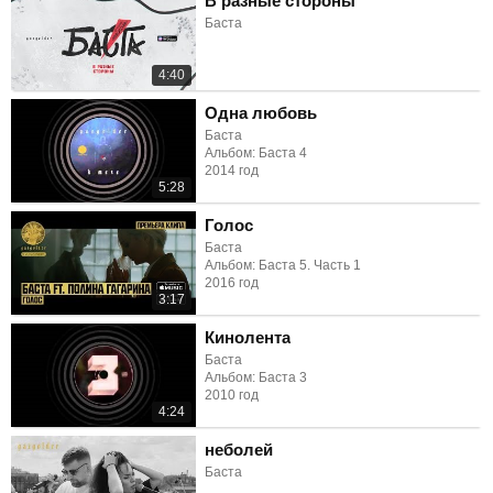
В разные стороны
Баста
4:40
Одна любовь
Баста
Альбом: Баста 4
2014 год
5:28
Голос
Баста
Альбом: Баста 5. Часть 1
2016 год
3:17
Кинолента
Баста
Альбом: Баста 3
2010 год
4:24
неболей
Баста