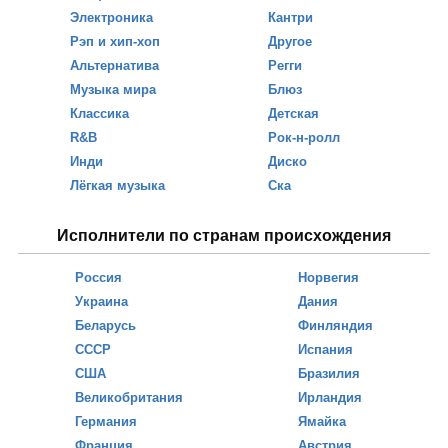
Электроника
Кантри
Рэп и хип-хоп
Другое
Альтернатива
Регги
Музыка мира
Блюз
Классика
Детская
R&B
Рок-н-ролл
Инди
Диско
Лёгкая музыка
Ска
Исполнители по странам происхождения
Россия
Норвегия
Украина
Дания
Беларусь
Финляндия
СССР
Испания
США
Бразилия
Великобритания
Ирландия
Германия
Ямайка
Франция
Австрия