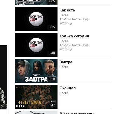
4:05
Как есть
Баста
Альбом: Баста / Гуф
2010 год
5:15
Только сегодня
Баста
Альбом: Баста / Гуф
2010 год
5:40
Завтра
Баста
3:50
Скандал
Баста
5:47
В разные стороны