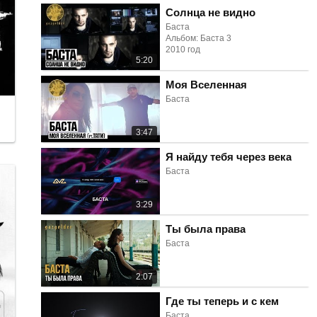
Солнца не видно
Баста
Альбом: Баста 3
2010 год
5:20
Моя Вселенная
Баста
3:47
Я найду тебя через века
Баста
3:29
Ты была права
Баста
2:07
Где ты теперь и с кем
Баста