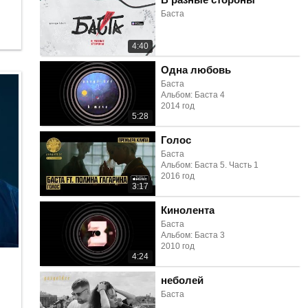
Баста
4:40
Одна любовь
Баста
Альбом: Баста 4
2014 год
5:28
Голос
Баста
Альбом: Баста 5. Часть 1
2016 год
3:17
Кинолента
Баста
Альбом: Баста 3
2010 год
4:24
неболей
Баста