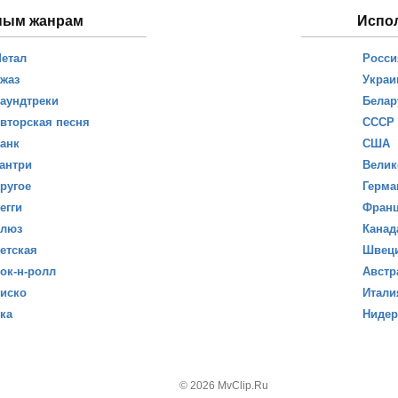
ным жанрам
Испо
етал
Росси
жаз
Украи
аундтреки
Белар
вторская песня
СССР
анк
США
антри
Велик
ругое
Герма
егги
Фран
люз
Канад
етская
Швец
ок-н-ролл
Австр
иско
Итали
ка
Ниде
© 2026 MvClip.Ru