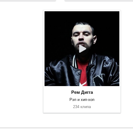
Рем Дигга
Рэп и хип-хоп
234 клипа