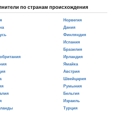
лнители по странам происхождения
я
Норвегия
на
Дания
усь
Финляндия
Испания
Бразилия
обритания
Ирландия
ния
Ямайка
ция
Австрия
а
Швейцария
ия
Румыния
алия
Бельгия
я
Израиль
рланды
Турция