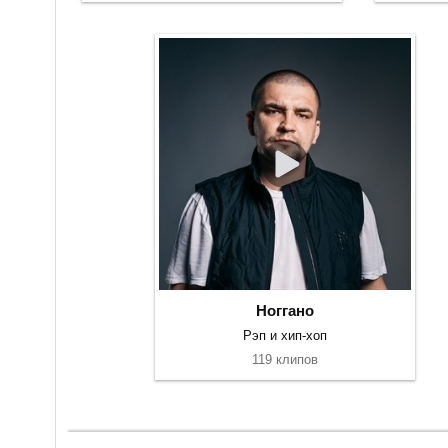
Ноггано
Рэп и хип-хоп
119 клипов