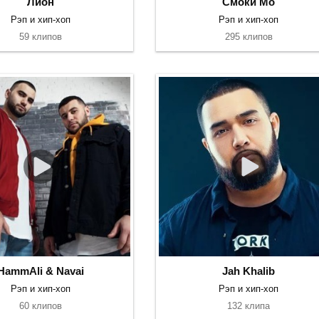
Лион
Смоки Мо
Рэп и хип-хоп
Рэп и хип-хоп
59 клипов
295 клипов
HammAli & Navai
Jah Khalib
Рэп и хип-хоп
Рэп и хип-хоп
60 клипов
132 клипа