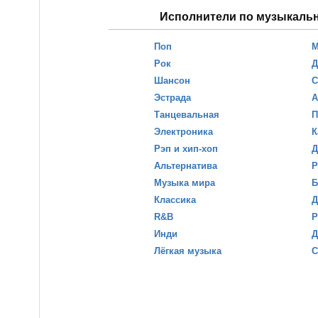
Исполнители по музыкаль
Поп
М
Рок
Д
Шансон
С
Эстрада
А
Танцевальная
П
Электроника
К
Рэп и хип-хоп
Д
Альтернатива
Р
Музыка мира
Б
Классика
Д
R&B
Р
Инди
Д
Лёгкая музыка
С