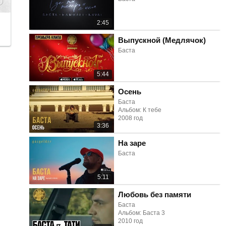
2:45
Выпускной (Медлячок)
Баста
5:44
Осень
Баста
Альбом: К тебе
2008 год
3:36
На заре
Баста
5:11
Любовь без памяти
Баста
Альбом: Баста 3
2010 год