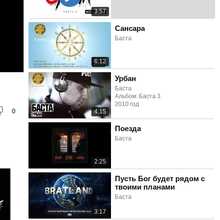
3:57
Сансара
Баста
6:12
Урбан
Баста
Альбом: Баста 3
2010 год
0
4:15
Поезда
Баста
2:25
Пусть Бог будет рядом с
твоими планами
Баста
3:17