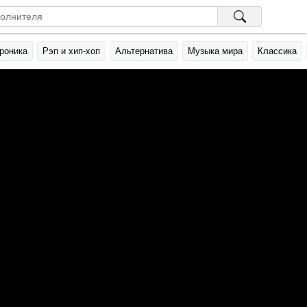
роника
Рэп и хип-хоп
Альтернатива
Музыка мира
Классика