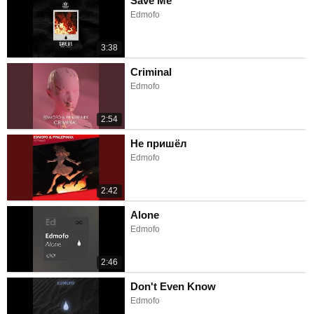
Save Me
Edmofo
3:38
Criminal
Edmofo
2:54
Не пришёл
Edmofo
2:42
Alone
Edmofo
2:46
Don't Even Know
Edmofo