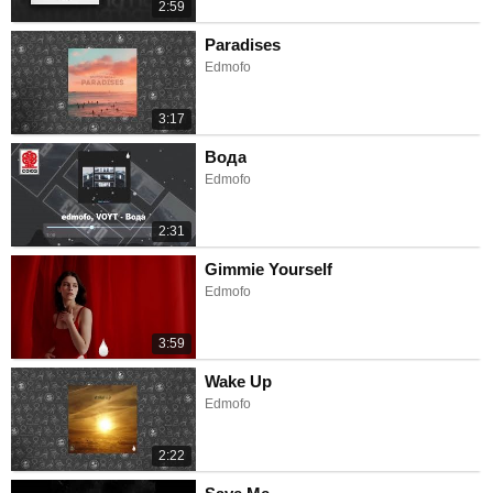
2:59
Paradises
Edmofo
3:17
Вода
Edmofo
2:31
Gimmie Yourself
Edmofo
3:59
Wake Up
Edmofo
2:22