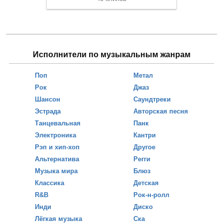
Исполнители по музыкальным жанрам
Поп
Метал
Рок
Джаз
Шансон
Саундтреки
Эстрада
Авторская песня
Танцевальная
Панк
Электроника
Кантри
Рэп и хип-хоп
Другое
Альтернатива
Регги
Музыка мира
Блюз
Классика
Детская
R&B
Рок-н-ролл
Инди
Диско
Лёгкая музыка
Ска