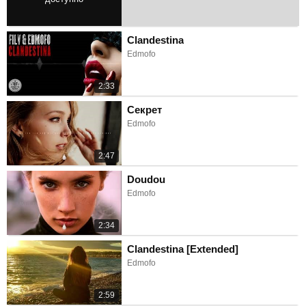
3:01
Clandestina
Edmofo
2:33
Секрет
Edmofo
2:47
Doudou
Edmofo
2:34
Clandestina [Extended]
Edmofo
2:59