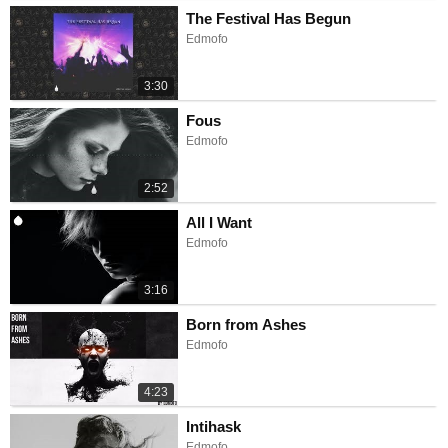
The Festival Has Begun
Edmofo
3:30
Fous
Edmofo
2:52
All I Want
Edmofo
3:16
Born from Ashes
Edmofo
4:23
Intihask
Edmofo