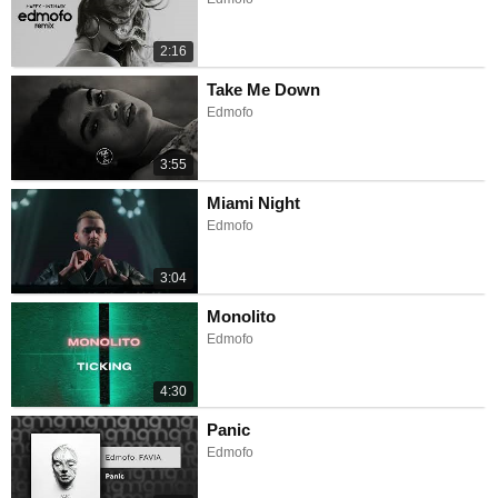
2:16
Take Me Down
Edmofo
3:55
Miami Night
Edmofo
3:04
Monolito
Edmofo
4:30
Panic
Edmofo