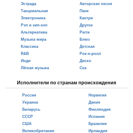
Эстрада
Авторская песня
Танцевальная
Панк
Электроника
Кантри
Рэп и хип-хоп
Другое
Альтернатива
Регги
Музыка мира
Блюз
Классика
Детская
R&B
Рок-н-ролл
Инди
Диско
Лёгкая музыка
Ска
Исполнители по странам происхождения
Россия
Норвегия
Украина
Дания
Беларусь
Финляндия
СССР
Испания
США
Бразилия
Великобритания
Ирландия