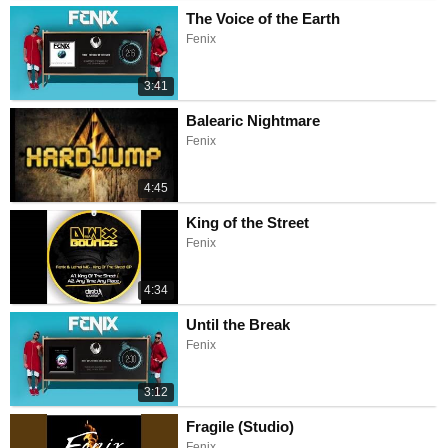
The Voice of the Earth
Fenix
3:41
Balearic Nightmare
Fenix
4:45
King of the Street
Fenix
4:34
Until the Break
Fenix
3:12
Fragile (Studio)
Fenix