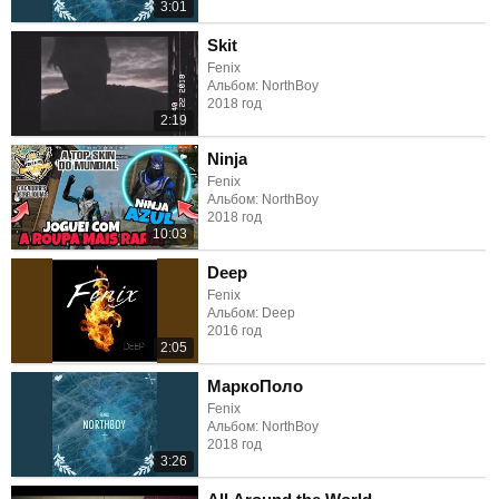
3:01
Skit
Fenix
Альбом: NorthBoy
2018 год
2:19
Ninja
Fenix
Альбом: NorthBoy
2018 год
10:03
Deep
Fenix
Альбом: Deep
2016 год
2:05
МаркоПоло
Fenix
Альбом: NorthBoy
2018 год
3:26