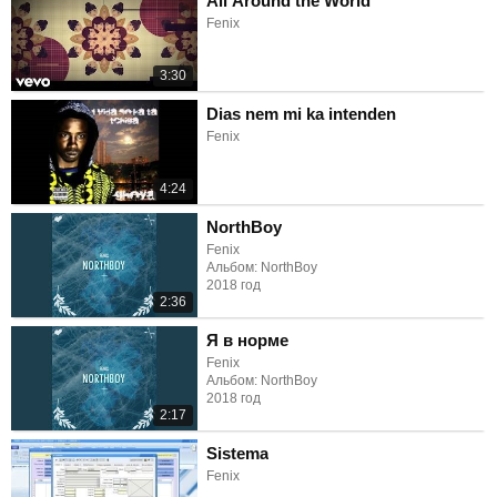
All Around the World
Fenix
3:30
Dias nem mi ka intenden
Fenix
4:24
NorthBoy
Fenix
Альбом: NorthBoy
2018 год
2:36
Я в норме
Fenix
Альбом: NorthBoy
2018 год
2:17
Sistema
Fenix