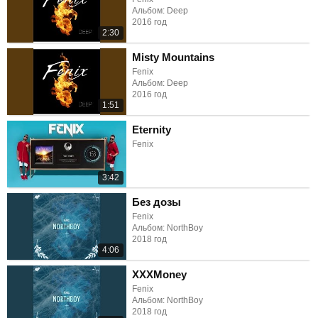
Альбом: Deep
2016 год
2:30
Misty Mountains
Fenix
Альбом: Deep
2016 год
1:51
Eternity
Fenix
3:42
Без дозы
Fenix
Альбом: NorthBoy
2018 год
4:06
XXXMoney
Fenix
Альбом: NorthBoy
2018 год