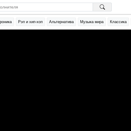
роника
Рэп и хип-хоп
Альтернатива
Музыка мира
Классика