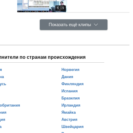
6:19
Показать ещё клипы
лнители по странам происхождения
я
Норвегия
на
Дания
усь
Финляндия
Испания
Бразилия
обритания
Ирландия
ния
Ямайка
ция
Австрия
а
Швейцария