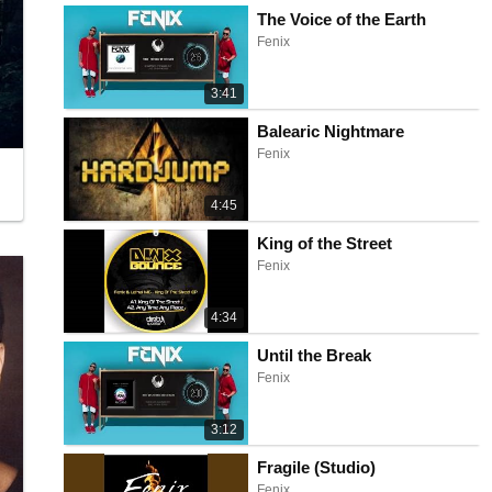
The Voice of the Earth
Fenix
3:41
Balearic Nightmare
Fenix
4:45
King of the Street
Fenix
4:34
Until the Break
Fenix
3:12
Fragile (Studio)
Fenix