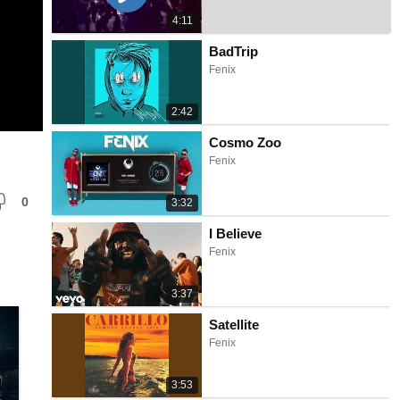
4:11
BadTrip
Fenix
2:42
Cosmo Zoo
Fenix
0
3:32
I Believe
Fenix
3:37
Satellite
Fenix
3:53