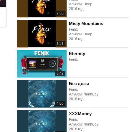
Альбом: Deep
2016 год
r
2:30
Misty Mountains
Fenix
Альбом: Deep
2016 год
1:51
Eternity
Fenix
3:42
Без дозы
Fenix
Альбом: NorthBoy
2018 год
4:06
XXXMoney
Fenix
Альбом: NorthBoy
2018 год