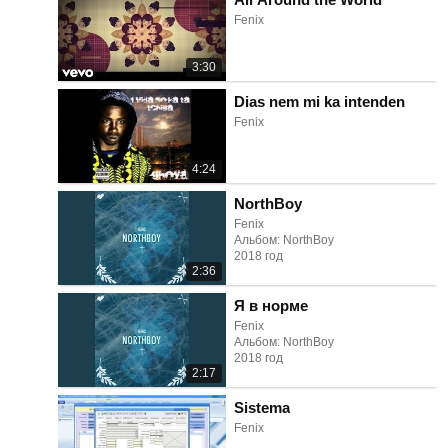
Fenix
3:30
Dias nem mi ka intenden
Fenix
4:24
NorthBoy
Fenix
Альбом: NorthBoy
2018 год
2:36
Я в норме
Fenix
Альбом: NorthBoy
2018 год
2:17
Sistema
Fenix