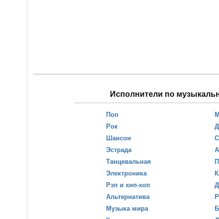
Исполнители по музыкаль
Поп
М
Рок
Д
Шансон
С
Эстрада
А
Танцевальная
П
Электроника
К
Рэп и хип-хоп
Д
Альтернатива
Р
Музыка мира
Б