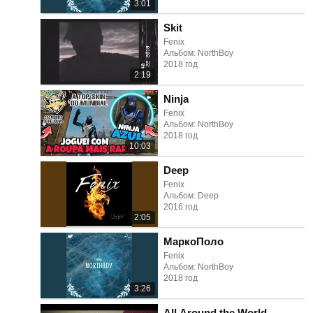
3:01
Skit
Fenix
Альбом: NorthBoy
2018 год
2:19
Ninja
Fenix
Альбом: NorthBoy
2018 год
10:03
Deep
Fenix
Альбом: Deep
2016 год
2:05
МаркоПоло
Fenix
Альбом: NorthBoy
2018 год
3:26
All Around the World