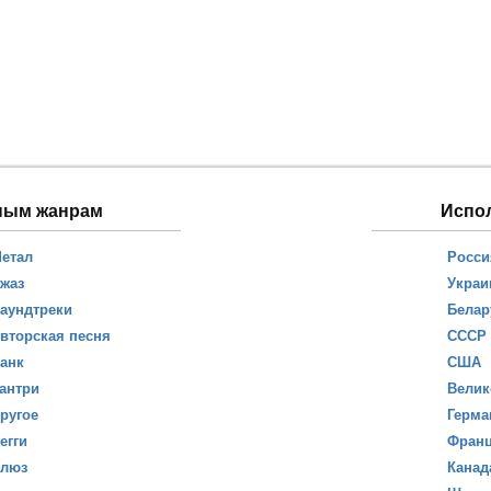
ным жанрам
Испо
етал
Росси
жаз
Украи
аундтреки
Белар
вторская песня
СССР
анк
США
антри
Велик
ругое
Герма
егги
Фран
люз
Канад