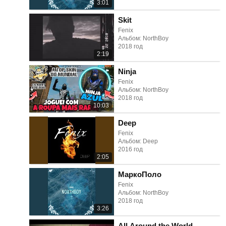
3:01
Skit
Fenix
Альбом: NorthBoy
2018 год
2:19
Ninja
Fenix
Альбом: NorthBoy
2018 год
10:03
Deep
Fenix
Альбом: Deep
2016 год
2:05
МаркоПоло
Fenix
Альбом: NorthBoy
2018 год
3:26
All Around the World