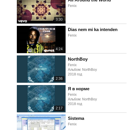
Fenix
3:30
Dias nem mi ka intenden
Fenix
4:24
NorthBoy
Fenix
Альбом: NorthBoy
2018 год
2:36
Я в норме
Fenix
Альбом: NorthBoy
2018 год
2:17
Sistema
Fenix