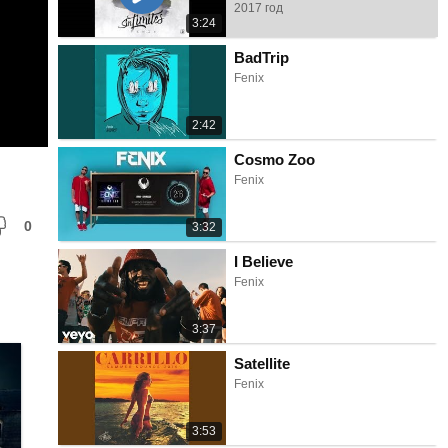
2017 год
3:24
BadTrip
Fenix
2:42
Cosmo Zoo
Fenix
0
3:32
I Believe
Fenix
3:37
Satellite
Fenix
3:53