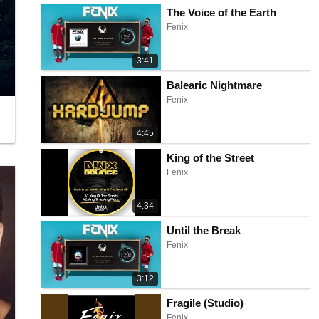
The Voice of the Earth
Fenix
3:41
Balearic Nightmare
Fenix
4:45
King of the Street
Fenix
4:34
Until the Break
Fenix
3:12
Fragile (Studio)
Fenix