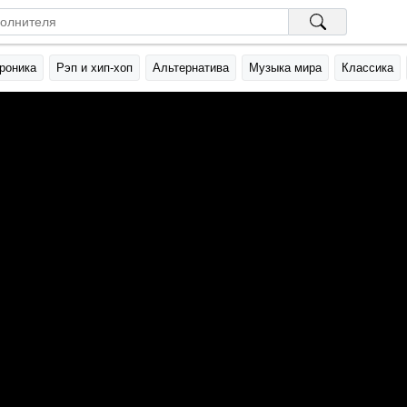
роника
Рэп и хип-хоп
Альтернатива
Музыка мира
Классика