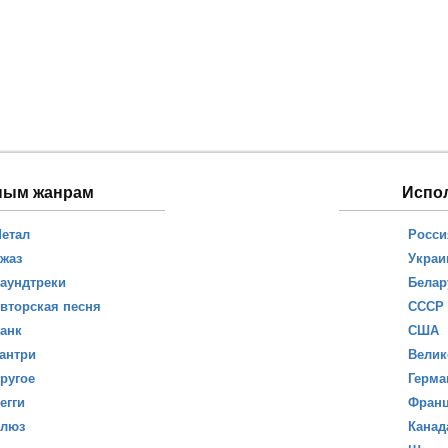
ным жанрам
Испо
етал
Росси
жаз
Украи
аундтреки
Белар
вторская песня
СССР
анк
США
антри
Велик
ругое
Герма
егги
Фран
люз
Канад