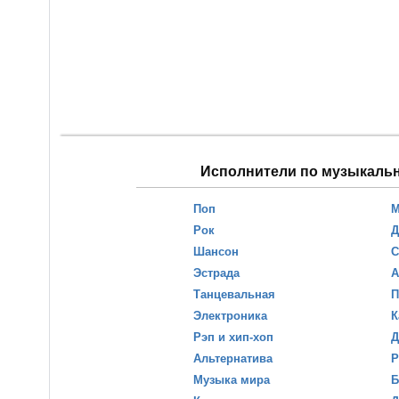
Исполнители по музыкаль
Поп
М
Рок
Д
Шансон
С
Эстрада
А
Танцевальная
П
Электроника
К
Рэп и хип-хоп
Д
Альтернатива
Р
Музыка мира
Б