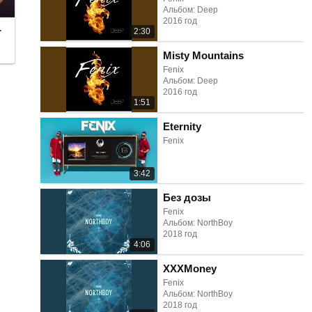
Альбом: Deep
2016 год
r
2:30
Misty Mountains
Fenix
Альбом: Deep
2016 год
1:51
Eternity
Fenix
3:42
Без дозы
Fenix
Альбом: NorthBoy
2018 год
4:06
XXXMoney
Fenix
Альбом: NorthBoy
2018 год