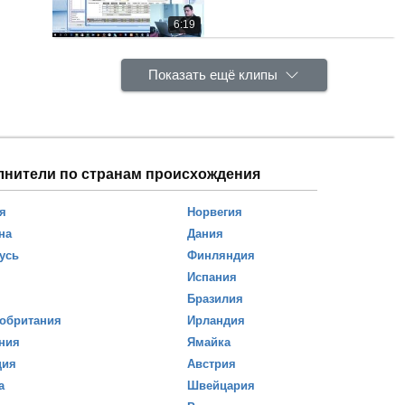
6:19
Показать ещё клипы
лнители по странам происхождения
я
Норвегия
на
Дания
усь
Финляндия
Испания
Бразилия
обритания
Ирландия
ния
Ямайка
ция
Австрия
а
Швейцария