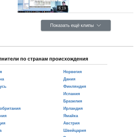
6:19
Показать ещё клипы
лнители по странам происхождения
я
Норвегия
на
Дания
усь
Финляндия
Испания
Бразилия
обритания
Ирландия
ния
Ямайка
ция
Австрия
а
Швейцария