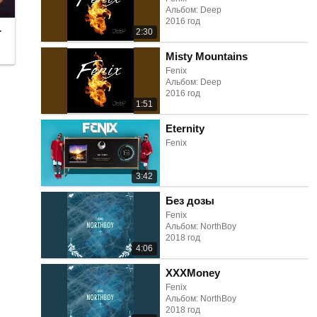
Альбом: Deep
2016 год
r
2:30
Misty Mountains
Fenix
Альбом: Deep
2016 год
1:51
Eternity
Fenix
3:42
Без дозы
Fenix
Альбом: NorthBoy
2018 год
4:06
XXXMoney
Fenix
Альбом: NorthBoy
2018 год