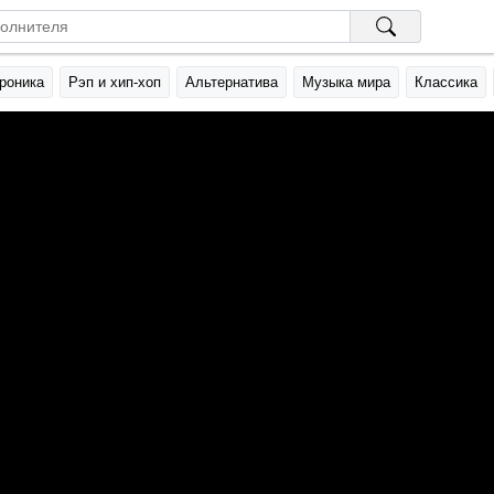
роника
Рэп и хип-хоп
Альтернатива
Музыка мира
Классика