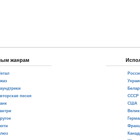
ным жанрам
Испо
етал
Росси
жаз
Украи
аундтреки
Белар
вторская песня
СССР
анк
США
антри
Велик
ругое
Герма
егги
Фран
люз
Канад