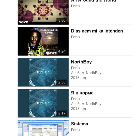
Fenix
3:30
Dias nem mi ka intenden
Fenix
4:24
NorthBoy
Fenix
Альбом: NorthBoy
2018 год
2:36
Я в норме
Fenix
Альбом: NorthBoy
2018 год
2:17
Sistema
Fenix