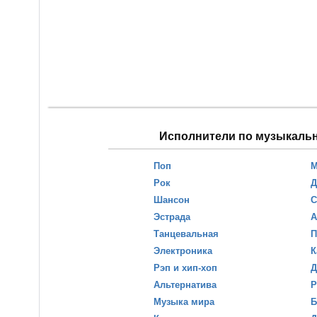
Исполнители по музыкаль
Поп
М
Рок
Д
Шансон
С
Эстрада
А
Танцевальная
П
Электроника
К
Рэп и хип-хоп
Д
Альтернатива
Р
Музыка мира
Б