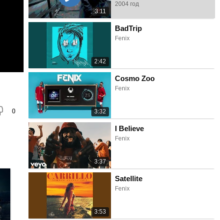
2004 год
3:11
BadTrip
Fenix
2:42
Cosmo Zoo
Fenix
0
3:32
I Believe
Fenix
3:37
Satellite
Fenix
3:53