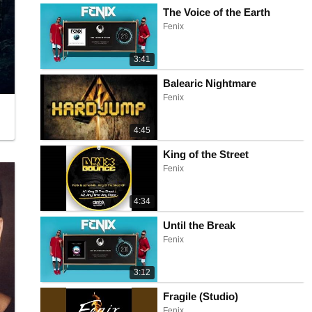
The Voice of the Earth
Fenix
3:41
Balearic Nightmare
Fenix
4:45
King of the Street
Fenix
4:34
Until the Break
Fenix
3:12
Fragile (Studio)
Fenix