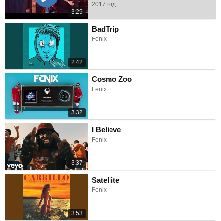
2017 год
3:29
BadTrip
Fenix
2:42
Cosmo Zoo
Fenix
3:32
I Believe
Fenix
3:37
Satellite
Fenix
3:53