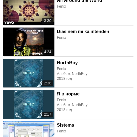
All Around the World
Fenix
3:30
Dias nem mi ka intenden
Fenix
4:24
NorthBoy
Fenix
Альбом: NorthBoy
2018 год
2:36
Я в норме
Fenix
Альбом: NorthBoy
2018 год
2:17
Sistema
Fenix