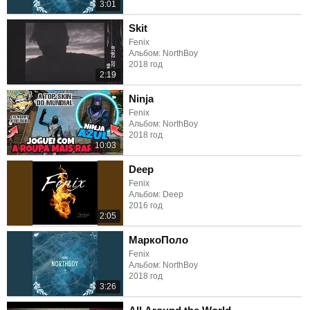
3:01
Skit
Fenix
Альбом: NorthBoy
2018 год
2:19
Ninja
Fenix
Альбом: NorthBoy
2018 год
10:03
Deep
Fenix
Альбом: Deep
2016 год
2:05
МаркоПоло
Fenix
Альбом: NorthBoy
2018 год
3:26