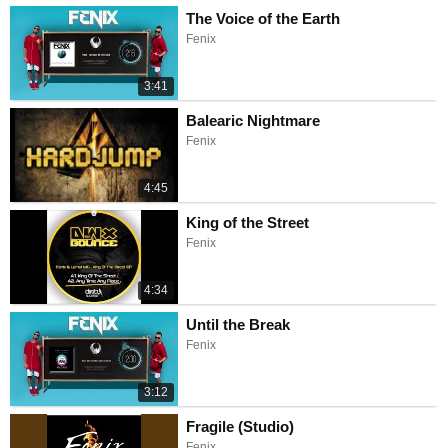
The Voice of the Earth
Fenix
3:41
Balearic Nightmare
Fenix
4:45
King of the Street
Fenix
4:34
Until the Break
Fenix
3:12
Fragile (Studio)
Fenix