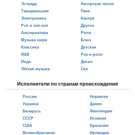
Эстрада
Авторская песня
Танцевальная
Панк
Электроника
Кантри
Рэп и хип-хоп
Другое
Альтернатива
Регги
Музыка мира
Блюз
Классика
Детская
R&B
Рок-н-ролл
Инди
Диско
Лёгкая музыка
Ска
Исполнители по странам происхождения
Россия
Норвегия
Украина
Дания
Беларусь
Финляндия
СССР
Испания
США
Бразилия
Великобритания
Ирландия