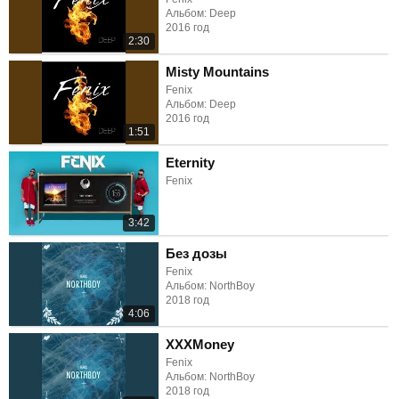
Альбом: Deep
2016 год
2:30
Misty Mountains
Fenix
Альбом: Deep
2016 год
1:51
Eternity
Fenix
3:42
Без дозы
Fenix
Альбом: NorthBoy
2018 год
4:06
XXXMoney
Fenix
Альбом: NorthBoy
2018 год