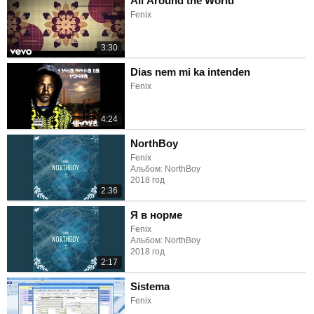
All Around the World
Fenix
3:30
Dias nem mi ka intenden
Fenix
4:24
NorthBoy
Fenix
Альбом: NorthBoy
2018 год
2:36
Я в норме
Fenix
Альбом: NorthBoy
2018 год
2:17
Sistema
Fenix