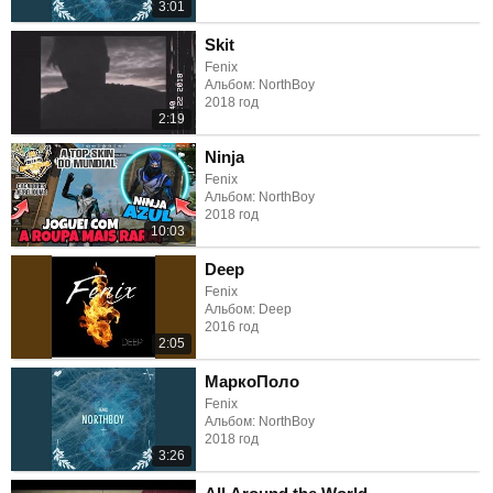
3:01
Skit
Fenix
Альбом: NorthBoy
2018 год
2:19
Ninja
Fenix
Альбом: NorthBoy
2018 год
10:03
Deep
Fenix
Альбом: Deep
2016 год
2:05
МаркоПоло
Fenix
Альбом: NorthBoy
2018 год
3:26