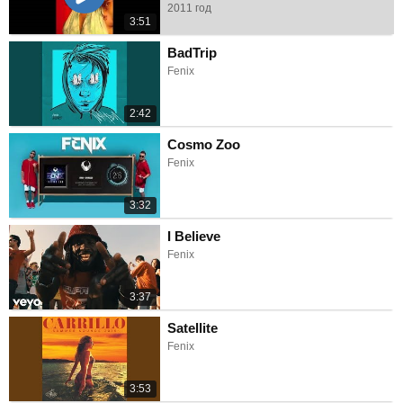
2011 год
3:51
BadTrip
Fenix
2:42
Cosmo Zoo
Fenix
3:32
I Believe
Fenix
3:37
Satellite
Fenix
3:53