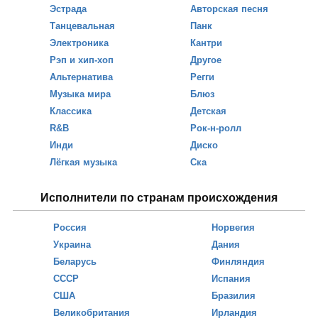
Эстрада
Авторская песня
Танцевальная
Панк
Электроника
Кантри
Рэп и хип-хоп
Другое
Альтернатива
Регги
Музыка мира
Блюз
Классика
Детская
R&B
Рок-н-ролл
Инди
Диско
Лёгкая музыка
Ска
Исполнители по странам происхождения
Россия
Норвегия
Украина
Дания
Беларусь
Финляндия
СССР
Испания
США
Бразилия
Великобритания
Ирландия