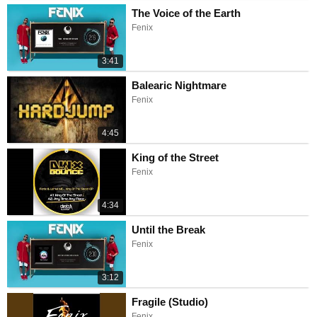
The Voice of the Earth
Fenix
3:41
Balearic Nightmare
Fenix
4:45
King of the Street
Fenix
4:34
Until the Break
Fenix
3:12
Fragile (Studio)
Fenix