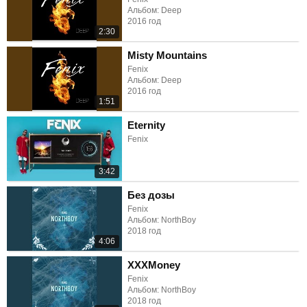
Альбом: Deep
2016 год
2:30
Misty Mountains
Fenix
Альбом: Deep
2016 год
1:51
Eternity
Fenix
3:42
Без дозы
Fenix
Альбом: NorthBoy
2018 год
4:06
XXXMoney
Fenix
Альбом: NorthBoy
2018 год