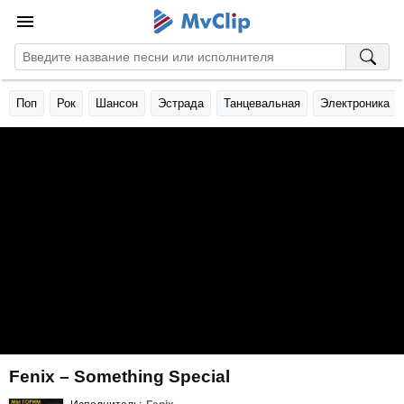
Поп
Рок
Шансон
Эстрада
Танцевальная
Электроника
Fenix – Something Special