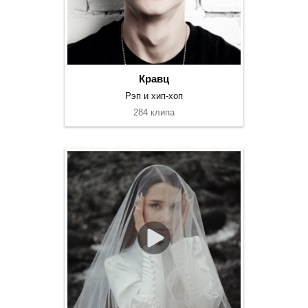
Кравц
Рэп и хип-хоп
284 клипа