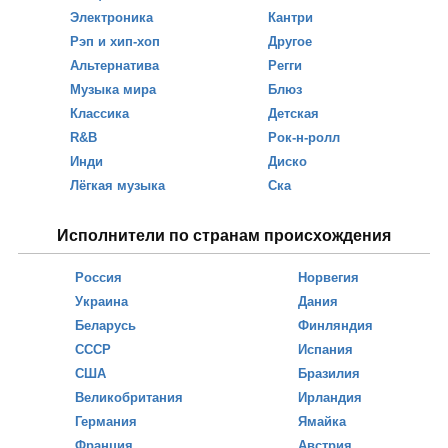
Электроника
Кантри
Рэп и хип-хоп
Другое
Альтернатива
Регги
Музыка мира
Блюз
Классика
Детская
R&B
Рок-н-ролл
Инди
Диско
Лёгкая музыка
Ска
Исполнители по странам происхождения
Россия
Норвегия
Украина
Дания
Беларусь
Финляндия
СССР
Испания
США
Бразилия
Великобритания
Ирландия
Германия
Ямайка
Франция
Австрия