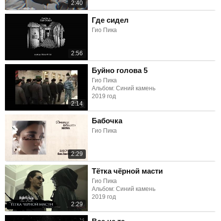
2:40
Где сидел
Гио Пика
2:56
Буйно голова 5
Гио Пика
Альбом: Синий камень
2019 год
2:14
Бабочка
Гио Пика
2:29
Тётка чёрной масти
Гио Пика
Альбом: Синий камень
2019 год
2:29