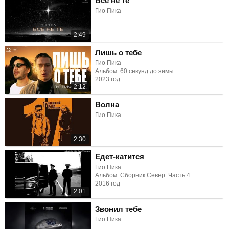
Все не те
Гио Пика
2:49
Лишь о тебе
Гио Пика
Альбом: 60 секунд до зимы
2023 год
2:12
Волна
Гио Пика
2:30
Едет-катится
Гио Пика
Альбом: Сборник Север. Часть 4
2016 год
2:01
Звонил тебе
Гио Пика