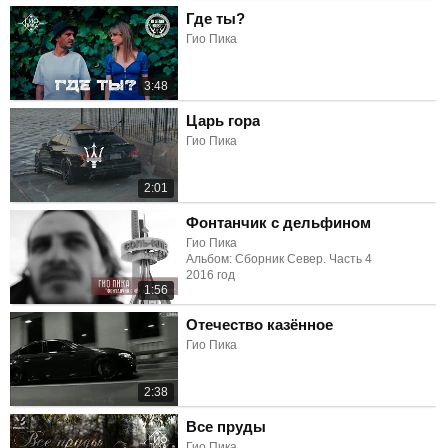
Где ты?
Гио Пика
3:48
Царь гора
Гио Пика
2:01
Фонтанчик с дельфином
Гио Пика
Альбом: Сборник Север. Часть 4
2016 год
1:56
Отечество казённое
Гио Пика
2:38
Все пруды
Гио Пика