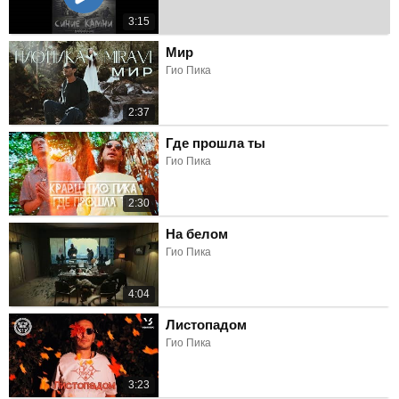
3:15
Мир
Гио Пика
2:37
Где прошла ты
Гио Пика
2:30
На белом
Гио Пика
4:04
Листопадом
Гио Пика
3:23