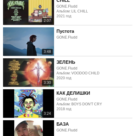
CHILL
GONE.Fludd
Альбом: LIL CHILL
2021 год
2:07
Пустота
GONE.Fludd
3:48
ЗЕЛЕНЬ
GONE.Fludd
Альбом: VOODOO CHILD
2020 год
3:30
КАК ДЕЛИШКИ
GONE.Fludd
Альбом: BOYS DON'T CRY
2018 год
3:24
БАЗА
GONE.Fludd