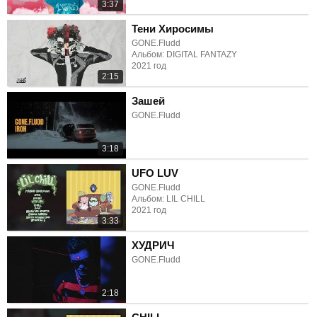
3:37
Тени Хиросимы
GONE.Fludd
Альбом: DIGITAL FANTAZY
2021 год
2:15
Зашей
GONE.Fludd
3:18
UFO LUV
GONE.Fludd
Альбом: LIL CHILL
2021 год
3:33
ХУДРИЧ
GONE.Fludd
2:18