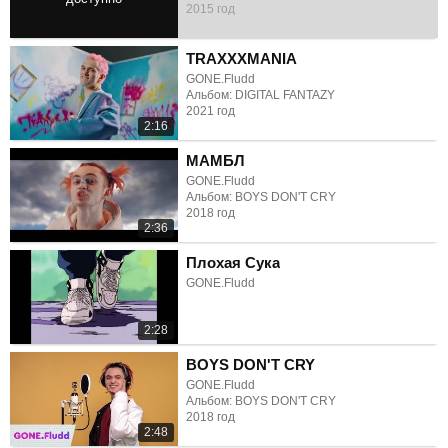
2015 год
3:23
TRAXXXMANIA
GONE.Fludd
Альбом: DIGITAL FANTAZY
2021 год
2:16
МАМБЛ
GONE.Fludd
Альбом: BOYS DON'T CRY
2018 год
2:36
Плохая Сука
GONE.Fludd
2:28
BOYS DON'T CRY
GONE.Fludd
Альбом: BOYS DON'T CRY
2018 год
2:48