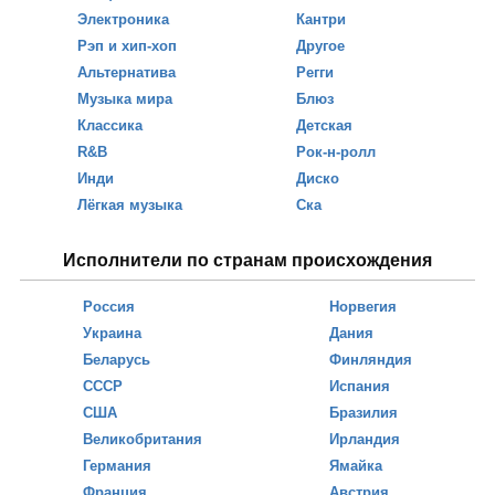
Электроника
Кантри
Рэп и хип-хоп
Другое
Альтернатива
Регги
Музыка мира
Блюз
Классика
Детская
R&B
Рок-н-ролл
Инди
Диско
Лёгкая музыка
Ска
Исполнители по странам происхождения
Россия
Норвегия
Украина
Дания
Беларусь
Финляндия
СССР
Испания
США
Бразилия
Великобритания
Ирландия
Германия
Ямайка
Франция
Австрия