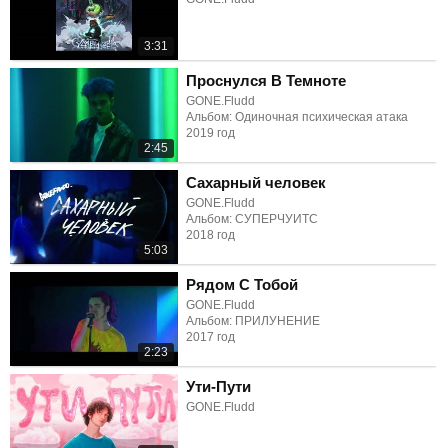
3:31
Проснулся В Темноте
GONE.Fludd
Альбом: Одиночная психическая атака
2019 год
2:45
Сахарный человек
GONE.Fludd
Альбом: СУПЕРЧУИТС
2018 год
5:03
Рядом С Тобой
GONE.Fludd
Альбом: ПРИЛУНЕНИЕ
2017 год
2:23
Ути-Пути
GONE.Fludd