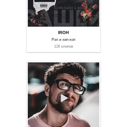
IROH
Рэп и хип-хоп
126 клипов