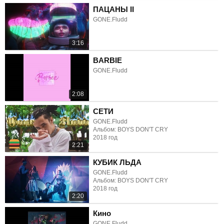
ПАЦАНЫ II
GONE.Fludd
3:16
BARBIE
GONE.Fludd
2:08
СЕТИ
GONE.Fludd
Альбом: BOYS DON'T CRY
2018 год
2:21
КУБИК ЛЬДА
GONE.Fludd
Альбом: BOYS DON'T CRY
2018 год
2:20
Кино
GONE.Fludd