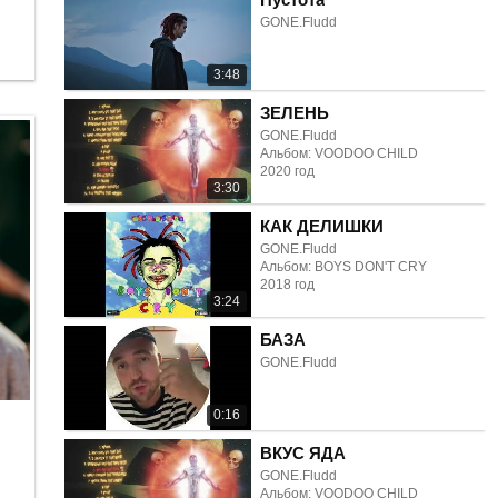
GONE.Fludd
3:48
ЗЕЛЕНЬ
GONE.Fludd
Альбом: VOODOO CHILD
2020 год
3:30
КАК ДЕЛИШКИ
GONE.Fludd
Альбом: BOYS DON'T CRY
2018 год
3:24
БАЗА
GONE.Fludd
0:16
ВКУС ЯДА
GONE.Fludd
Альбом: VOODOO CHILD