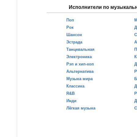
Исполнители по музыкаль
Поп
М
Рок
Д
Шансон
С
Эстрада
А
Танцевальная
П
Электроника
К
Рэп и хип-хоп
Д
Альтернатива
Р
Музыка мира
Б
Классика
Д
R&B
Р
Инди
Д
Лёгкая музыка
С