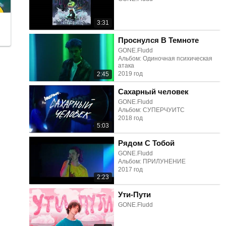
3:31
Проснулся В Темноте
GONE.Fludd
Альбом: Одиночная психическая
атака
2019 год
2:45
Сахарный человек
GONE.Fludd
Альбом: СУПЕРЧУИТС
2018 год
5:03
Рядом С Тобой
GONE.Fludd
Альбом: ПРИЛУНЕНИЕ
2017 год
2:23
Ути-Пути
GONE.Fludd