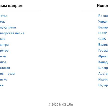
ным жанрам
Испо
етал
Росси
жаз
Украи
аундтреки
Белар
вторская песня
СССР
анк
США
антри
Велик
ругое
Герма
егги
Фран
люз
Канад
етская
Швец
ок-н-ролл
Австр
иско
Итали
ка
Ниде
© 2026 MvClip.Ru