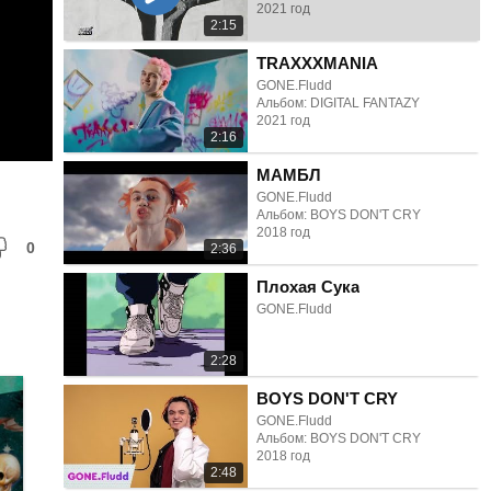
2021 год
2:15
TRAXXXMANIA
GONE.Fludd
Альбом: DIGITAL FANTAZY
2021 год
2:16
МАМБЛ
GONE.Fludd
Альбом: BOYS DON'T CRY
2018 год
0
2:36
Плохая Сука
GONE.Fludd
2:28
BOYS DON'T CRY
GONE.Fludd
Альбом: BOYS DON'T CRY
2018 год
2:48