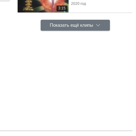
2020 год
3:15
Показать ещё клипы