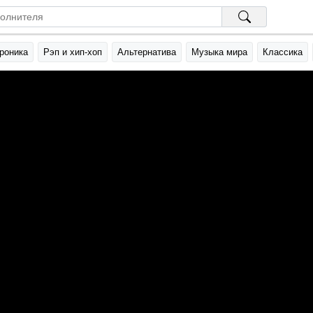
роника
Рэп и хип-хоп
Альтернатива
Музыка мира
Классика