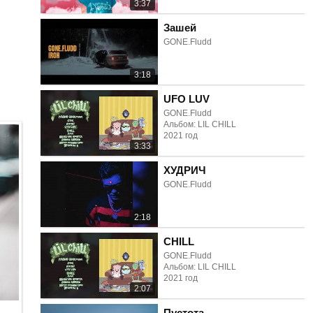
3:37
Зашей
GONE.Fludd
3:18
UFO LUV
GONE.Fludd
Альбом: LIL CHILL
2021 год
3:33
ХУДРИЧ
GONE.Fludd
2:18
CHILL
GONE.Fludd
Альбом: LIL CHILL
2021 год
2:07
Пустота