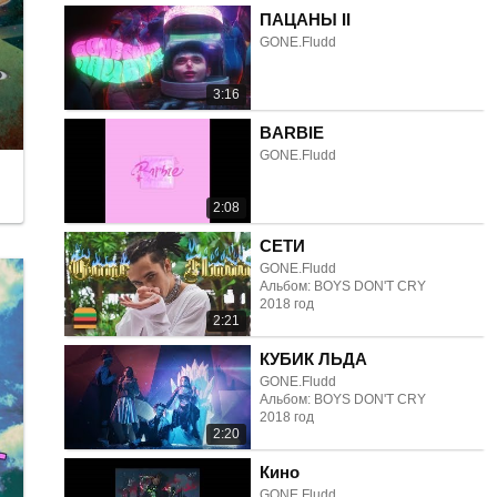
ПАЦАНЫ II
GONE.Fludd
3:16
BARBIE
GONE.Fludd
2:08
СЕТИ
GONE.Fludd
Альбом: BOYS DON'T CRY
2018 год
2:21
КУБИК ЛЬДА
GONE.Fludd
Альбом: BOYS DON'T CRY
2018 год
2:20
Кино
GONE.Fludd