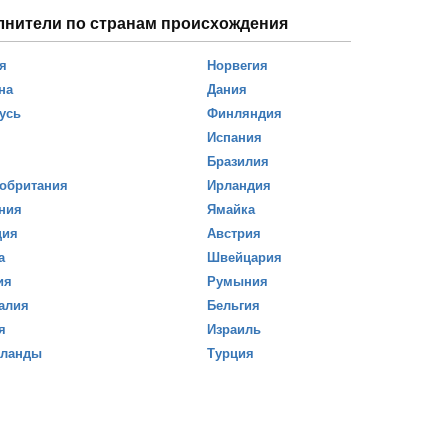
лнители по странам происхождения
я
Норвегия
на
Дания
усь
Финляндия
Испания
Бразилия
обритания
Ирландия
ния
Ямайка
ция
Австрия
а
Швейцария
ия
Румыния
алия
Бельгия
я
Израиль
рланды
Турция