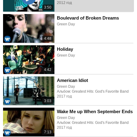
2012 год
3:50
Boulevard of Broken Dreams
Green Day
4:48
Holiday
Green Day
4:42
American Idiot
Green Day
Альбом: Greatest Hits: God's Favorite Band
2017 год
3:03
Wake Me up When September Ends
Green Day
Альбом: Greatest Hits: God's Favorite Band
2017 год
7:13