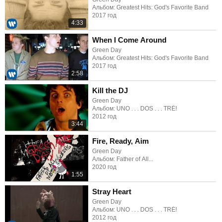
Альбом: Greatest Hits: God's Favorite Band
2017 год
4:33
When I Come Around
Green Day
Альбом: Greatest Hits: God's Favorite Band
2017 год
2:58
Kill the DJ
Green Day
Альбом: UNO . . . DOS . . . TRÉ!
2012 год
3:44
Fire, Ready, Aim
Green Day
Альбом: Father of All...
2020 год
1:55
Stray Heart
Green Day
Альбом: UNO . . . DOS . . . TRÉ!
2012 год