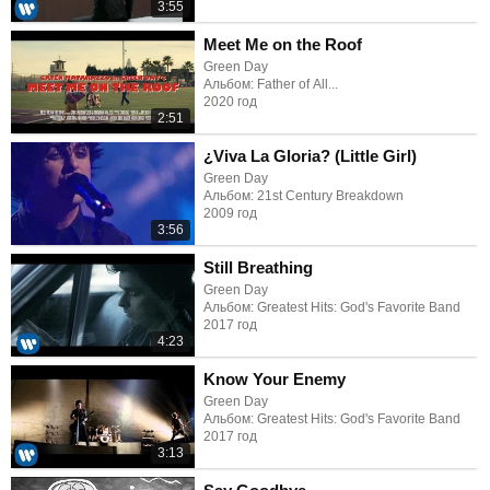
3:55
Meet Me on the Roof
Green Day
Альбом: Father of All...
2020 год
2:51
¿Viva La Gloria? (Little Girl)
Green Day
Альбом: 21st Century Breakdown
2009 год
3:56
Still Breathing
Green Day
Альбом: Greatest Hits: God's Favorite Band
2017 год
4:23
Know Your Enemy
Green Day
Альбом: Greatest Hits: God's Favorite Band
2017 год
3:13