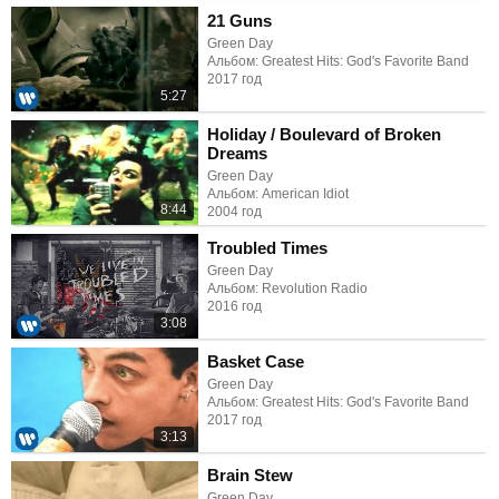
21 Guns
Green Day
Альбом: Greatest Hits: God's Favorite Band
2017 год
5:27
Holiday / Boulevard of Broken
Dreams
Green Day
Альбом: American Idiot
8:44
2004 год
Troubled Times
Green Day
Альбом: Revolution Radio
2016 год
3:08
Basket Case
Green Day
Альбом: Greatest Hits: God's Favorite Band
2017 год
3:13
Brain Stew
Green Day