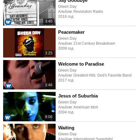
Say Goodbye
Green Day
Альбом: Revolution Radio
2016 год
3:40
Peacemaker
Green Day
Альбом: 21st Century Breakdown
2009 год
3:25
Welcome to Paradise
Green Day
Альбом: Greatest Hits: God's Favorite Band
2017 год
3:46
Jesus of Suburbia
Green Day
Альбом: American Idiot
2004 год
9:06
Waiting
Green Day
Альбом: International Superhits!