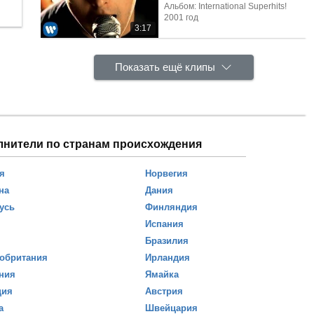
Альбом: International Superhits!
2001 год
3:17
Показать ещё клипы
лнители по странам происхождения
я
Норвегия
на
Дания
усь
Финляндия
Испания
Бразилия
обритания
Ирландия
ния
Ямайка
ция
Австрия
а
Швейцария