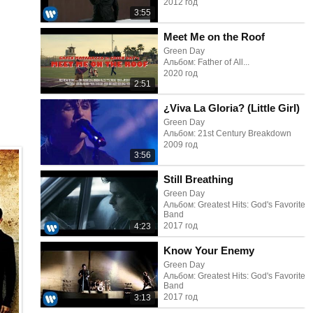
2012 год
3:55
Meet Me on the Roof
Green Day
Альбом: Father of All...
2020 год
2:51
¿Viva La Gloria? (Little Girl)
Green Day
Альбом: 21st Century Breakdown
2009 год
3:56
Still Breathing
Green Day
Альбом: Greatest Hits: God's Favorite
Band
2017 год
4:23
Know Your Enemy
Green Day
Альбом: Greatest Hits: God's Favorite
Band
2017 год
3:13