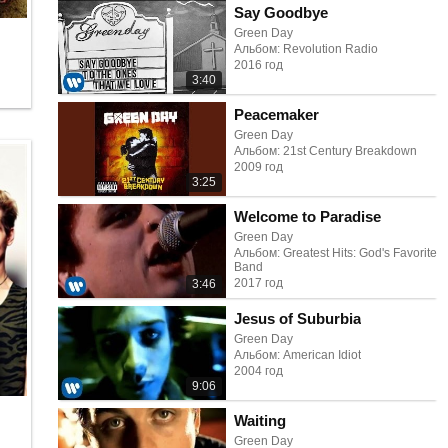
Say Goodbye
Green Day
Альбом: Revolution Radio
2016 год
3:40
Peacemaker
Green Day
Альбом: 21st Century Breakdown
2009 год
3:25
Welcome to Paradise
Green Day
Альбом: Greatest Hits: God's Favorite
Band
2017 год
3:46
Jesus of Suburbia
Green Day
Альбом: American Idiot
2004 год
9:06
Waiting
Green Day