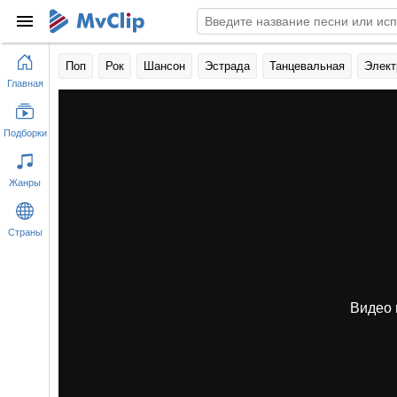
Поп
Рок
Шансон
Эстрада
Танцевальная
Элект
Главная
Подборки
Жанры
Страны
Видео 