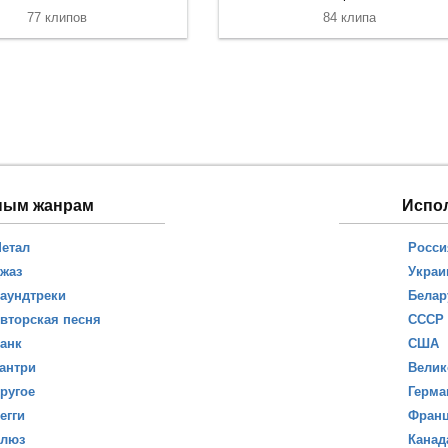
77 клипов
84 клипа
ным жанрам
Испо
етал
Росси
жаз
Украи
аундтреки
Белар
вторская песня
СССР
анк
США
антри
Велик
ругое
Герма
егги
Фран
люз
Канад