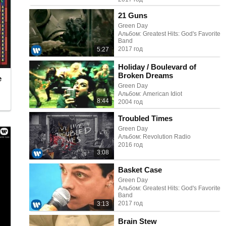
21 Guns
Green Day
Альбом: Greatest Hits: God's Favorite
Band
2017 год
5:27
Holiday / Boulevard of
Broken Dreams
e
Green Day
Альбом: American Idiot
8:44
2004 год
Troubled Times
Green Day
Альбом: Revolution Radio
2016 год
3:08
Basket Case
Green Day
Альбом: Greatest Hits: God's Favorite
Band
2017 год
3:13
Brain Stew