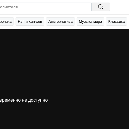
роника
Рэп и хип-хоп
Альтернатива
Музыка мира
Классика
временно не доступно