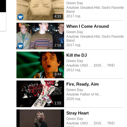
Green Day
Альбом: Greatest Hits: God's Favorite
Band
2017 год
4:33
When I Come Around
Green Day
Альбом: Greatest Hits: God's Favorite
Band
2017 год
2:58
Kill the DJ
Green Day
Альбом: UNO . . . DOS . . . TRÉ!
2012 год
3:44
Fire, Ready, Aim
Green Day
Альбом: Father of All...
2020 год
1:55
Stray Heart
Green Day
Альбом: UNO . . . DOS . . . TRÉ!