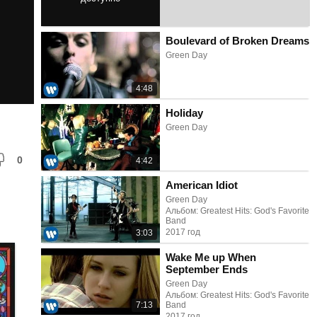
3:01
Boulevard of Broken Dreams
Green Day
4:48
Holiday
Green Day
0
4:42
American Idiot
Green Day
Альбом: Greatest Hits: God's Favorite
Band
2017 год
3:03
Wake Me up When
September Ends
Green Day
Альбом: Greatest Hits: God's Favorite
7:13
Band
2017 год