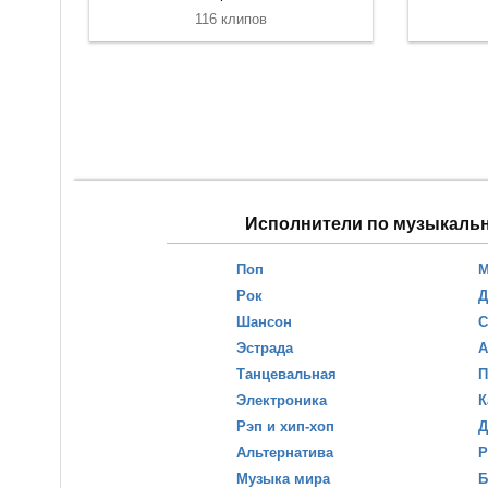
116 клипов
Исполнители по музыкаль
Поп
М
Рок
Д
Шансон
С
Эстрада
А
Танцевальная
П
Электроника
К
Рэп и хип-хоп
Д
Альтернатива
Р
Музыка мира
Б