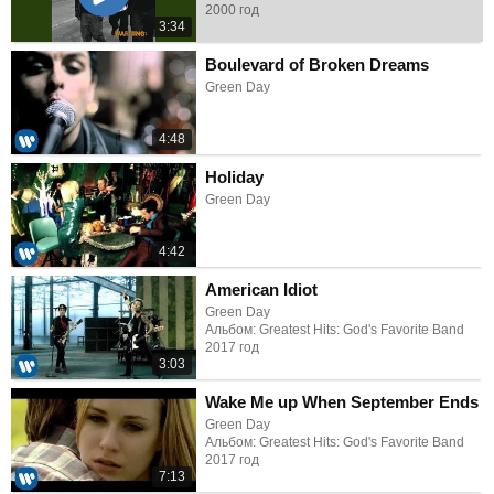
2000 год
3:34
Boulevard of Broken Dreams
Green Day
4:48
Holiday
Green Day
4:42
American Idiot
Green Day
Альбом: Greatest Hits: God's Favorite Band
2017 год
3:03
Wake Me up When September Ends
Green Day
Альбом: Greatest Hits: God's Favorite Band
2017 год
7:13