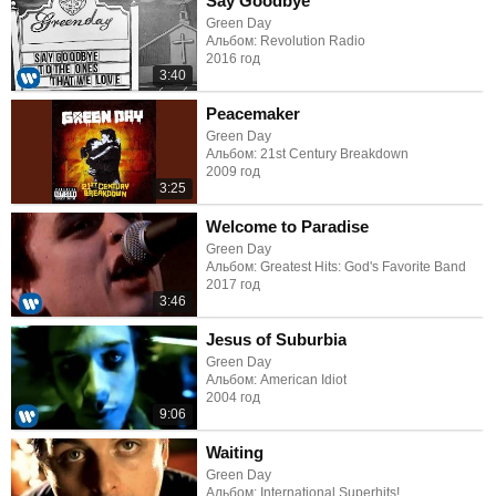
Say Goodbye
Green Day
Альбом: Revolution Radio
2016 год
3:40
Peacemaker
Green Day
Альбом: 21st Century Breakdown
2009 год
3:25
Welcome to Paradise
Green Day
Альбом: Greatest Hits: God's Favorite Band
2017 год
3:46
Jesus of Suburbia
Green Day
Альбом: American Idiot
2004 год
9:06
Waiting
Green Day
Альбом: International Superhits!