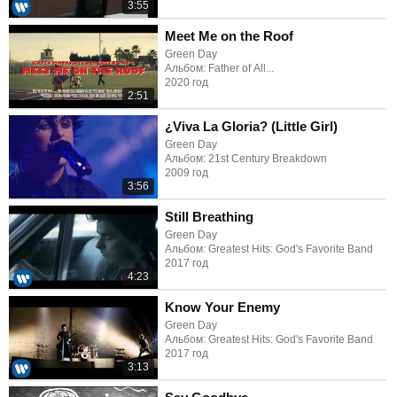
3:55
Meet Me on the Roof
Green Day
Альбом: Father of All...
2020 год
2:51
¿Viva La Gloria? (Little Girl)
Green Day
Альбом: 21st Century Breakdown
2009 год
3:56
Still Breathing
Green Day
Альбом: Greatest Hits: God's Favorite Band
2017 год
4:23
Know Your Enemy
Green Day
Альбом: Greatest Hits: God's Favorite Band
2017 год
3:13