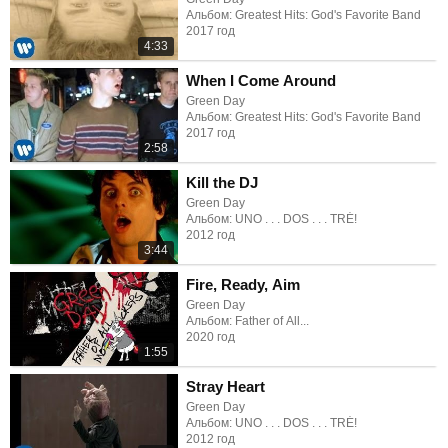
Альбом: Greatest Hits: God's Favorite Band
2017 год
4:33
When I Come Around
Green Day
Альбом: Greatest Hits: God's Favorite Band
2017 год
2:58
Kill the DJ
Green Day
Альбом: UNO . . . DOS . . . TRÉ!
2012 год
3:44
Fire, Ready, Aim
Green Day
Альбом: Father of All...
2020 год
1:55
Stray Heart
Green Day
Альбом: UNO . . . DOS . . . TRÉ!
2012 год