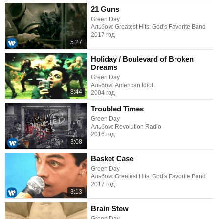
21 Guns
Green Day
Альбом: Greatest Hits: God's Favorite Band
2017 год
5:27
Holiday / Boulevard of Broken
Dreams
Green Day
Альбом: American Idiot
8:44
2004 год
Troubled Times
Green Day
Альбом: Revolution Radio
2016 год
3:08
Basket Case
Green Day
Альбом: Greatest Hits: God's Favorite Band
2017 год
3:13
Brain Stew
Green Day