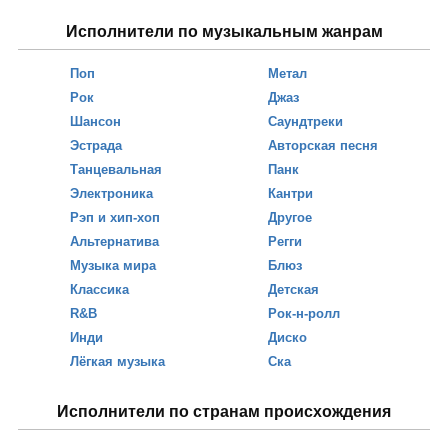
Исполнители по музыкальным жанрам
Поп
Метал
Рок
Джаз
Шансон
Саундтреки
Эстрада
Авторская песня
Танцевальная
Панк
Электроника
Кантри
Рэп и хип-хоп
Другое
Альтернатива
Регги
Музыка мира
Блюз
Классика
Детская
R&B
Рок-н-ролл
Инди
Диско
Лёгкая музыка
Ска
Исполнители по странам происхождения