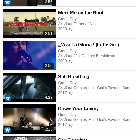
3:55
Meet Me on the Roof
Green Day
Альбом: Father of All...
2020 год
2:51
¿Viva La Gloria? (Little Girl)
Green Day
Альбом: 21st Century Breakdown
2009 год
3:56
Still Breathing
Green Day
Альбом: Greatest Hits: God's Favorite Band
2017 год
4:23
Know Your Enemy
Green Day
Альбом: Greatest Hits: God's Favorite Band
2017 год
3:13