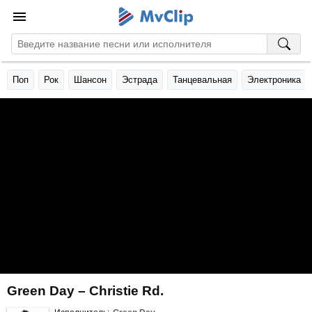
Поп
Рок
Шансон
Эстрада
Танцевальная
Электроника
Green Day – Christie Rd.