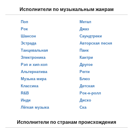
Исполнители по музыкальным жанрам
Поп
Метал
Рок
Джаз
Шансон
Саундтреки
Эстрада
Авторская песня
Танцевальная
Панк
Электроника
Кантри
Рэп и хип-хоп
Другое
Альтернатива
Регги
Музыка мира
Блюз
Классика
Детская
R&B
Рок-н-ролл
Инди
Диско
Лёгкая музыка
Ска
Исполнители по странам происхождения