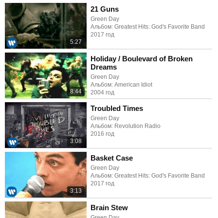
21 Guns
Green Day
Альбом: Greatest Hits: God's Favorite Band
2017 год
5:27
Holiday / Boulevard of Broken
Dreams
Green Day
Альбом: American Idiot
8:44
2004 год
Troubled Times
Green Day
Альбом: Revolution Radio
2016 год
3:08
Basket Case
Green Day
Альбом: Greatest Hits: God's Favorite Band
2017 год
3:13
Brain Stew
Green Day