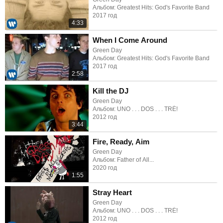
Альбом: Greatest Hits: God's Favorite Band
2017 год
4:33
When I Come Around
Green Day
Альбом: Greatest Hits: God's Favorite Band
2017 год
2:58
Kill the DJ
Green Day
Альбом: UNO . . . DOS . . . TRÉ!
2012 год
3:44
Fire, Ready, Aim
Green Day
Альбом: Father of All...
2020 год
1:55
Stray Heart
Green Day
Альбом: UNO . . . DOS . . . TRÉ!
2012 год