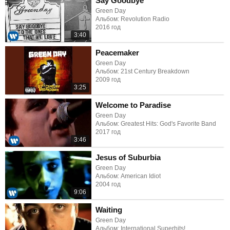
Say Goodbye
Green Day
Альбом: Revolution Radio
2016 год
3:40
Peacemaker
Green Day
Альбом: 21st Century Breakdown
2009 год
3:25
Welcome to Paradise
Green Day
Альбом: Greatest Hits: God's Favorite Band
2017 год
3:46
Jesus of Suburbia
Green Day
Альбом: American Idiot
2004 год
9:06
Waiting
Green Day
Альбом: International Superhits!