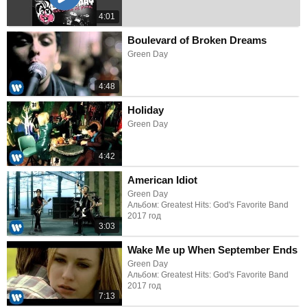
4:01
Boulevard of Broken Dreams
Green Day
4:48
Holiday
Green Day
4:42
American Idiot
Green Day
Альбом: Greatest Hits: God's Favorite Band
2017 год
3:03
Wake Me up When September Ends
Green Day
Альбом: Greatest Hits: God's Favorite Band
2017 год
7:13