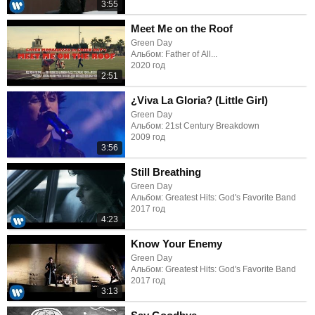
3:55
Meet Me on the Roof
Green Day
Альбом: Father of All...
2020 год
2:51
¿Viva La Gloria? (Little Girl)
Green Day
Альбом: 21st Century Breakdown
2009 год
3:56
Still Breathing
Green Day
Альбом: Greatest Hits: God's Favorite Band
2017 год
4:23
Know Your Enemy
Green Day
Альбом: Greatest Hits: God's Favorite Band
2017 год
3:13