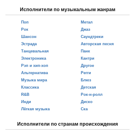
Исполнители по музыкальным жанрам
Поп
Метал
Рок
Джаз
Шансон
Саундтреки
Эстрада
Авторская песня
Танцевальная
Панк
Электроника
Кантри
Рэп и хип-хоп
Другое
Альтернатива
Регги
Музыка мира
Блюз
Классика
Детская
R&B
Рок-н-ролл
Инди
Диско
Лёгкая музыка
Ска
Исполнители по странам происхождения