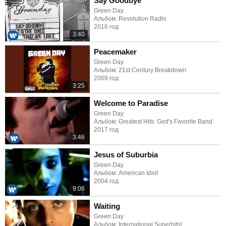
Say Goodbye
Green Day
Альбом: Revolution Radio
2016 год
3:40
Peacemaker
Green Day
Альбом: 21st Century Breakdown
2009 год
3:25
Welcome to Paradise
Green Day
Альбом: Greatest Hits: God's Favorite Band
2017 год
3:46
Jesus of Suburbia
Green Day
Альбом: American Idiot
2004 год
9:06
Waiting
Green Day
Альбом: International Superhits!