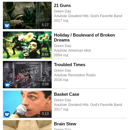
21 Guns
Green Day
Альбом: Greatest Hits: God's Favorite Band
2017 год
5:27
Holiday / Boulevard of Broken
Dreams
Green Day
Альбом: American Idiot
8:44
2004 год
Troubled Times
Green Day
Альбом: Revolution Radio
2016 год
3:08
Basket Case
Green Day
Альбом: Greatest Hits: God's Favorite Band
2017 год
3:13
Brain Stew
Green Day