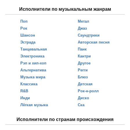
Исполнители по музыкальным жанрам
Поп
Метал
Рок
Джаз
Шансон
Саундтреки
Эстрада
Авторская песня
Танцевальная
Панк
Электроника
Кантри
Рэп и хип-хоп
Другое
Альтернатива
Регги
Музыка мира
Блюз
Классика
Детская
R&B
Рок-н-ролл
Инди
Диско
Лёгкая музыка
Ска
Исполнители по странам происхождения