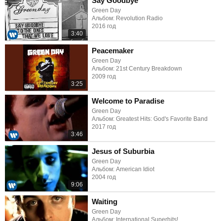
Say Goodbye
Green Day
Альбом: Revolution Radio
2016 год
3:40
Peacemaker
Green Day
Альбом: 21st Century Breakdown
2009 год
3:25
Welcome to Paradise
Green Day
Альбом: Greatest Hits: God's Favorite Band
2017 год
3:46
Jesus of Suburbia
Green Day
Альбом: American Idiot
2004 год
9:06
Waiting
Green Day
Альбом: International Superhits!