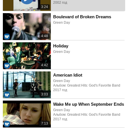
2002 год
3:24
Boulevard of Broken Dreams
Green Day
4:48
Holiday
Green Day
4:42
American Idiot
Green Day
Альбом: Greatest Hits: God's Favorite Band
2017 год
3:03
Wake Me up When September Ends
Green Day
Альбом: Greatest Hits: God's Favorite Band
2017 год
7:13