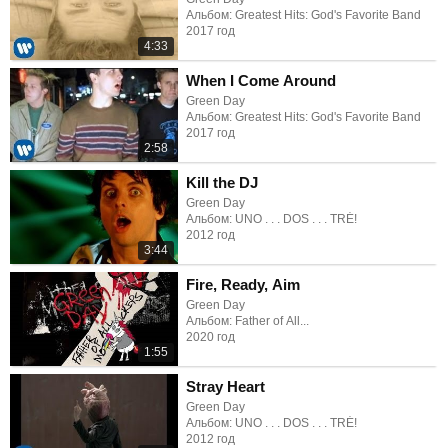
Альбом: Greatest Hits: God's Favorite Band
2017 год
4:33
When I Come Around
Green Day
Альбом: Greatest Hits: God's Favorite Band
2017 год
2:58
Kill the DJ
Green Day
Альбом: UNO . . . DOS . . . TRÉ!
2012 год
3:44
Fire, Ready, Aim
Green Day
Альбом: Father of All...
2020 год
1:55
Stray Heart
Green Day
Альбом: UNO . . . DOS . . . TRÉ!
2012 год