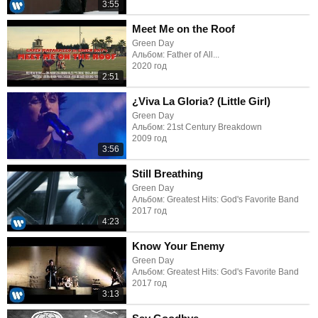
3:55
Meet Me on the Roof
Green Day
Альбом: Father of All...
2020 год
2:51
¿Viva La Gloria? (Little Girl)
Green Day
Альбом: 21st Century Breakdown
2009 год
3:56
Still Breathing
Green Day
Альбом: Greatest Hits: God's Favorite Band
2017 год
4:23
Know Your Enemy
Green Day
Альбом: Greatest Hits: God's Favorite Band
2017 год
3:13