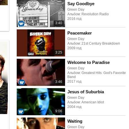
Say Goodbye
Green Day
Альбом: Revolution Radio
2016 год
3:40
Peacemaker
Green Day
Альбом: 21st Century Breakdown
2009 год
3:25
Welcome to Paradise
Green Day
Альбом: Greatest Hits: God's Favorite
Band
2017 год
3:46
Jesus of Suburbia
Green Day
Альбом: American Idiot
2004 год
9:06
Waiting
Green Day