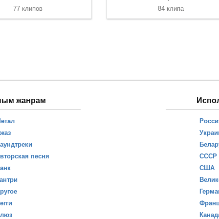
77 клипов
84 клипа
ным жанрам
Испо
етал
Росси
жаз
Украи
аундтреки
Белар
вторская песня
СССР
анк
США
антри
Велик
ругое
Герма
егги
Фран
люз
Канад