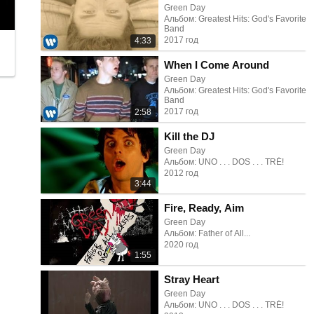
Green Day
Альбом: Greatest Hits: God's Favorite
Band
2017 год
4:33
When I Come Around
Green Day
Альбом: Greatest Hits: God's Favorite
Band
2017 год
2:58
Kill the DJ
Green Day
Альбом: UNO . . . DOS . . . TRÉ!
2012 год
3:44
Fire, Ready, Aim
Green Day
Альбом: Father of All...
2020 год
1:55
Stray Heart
Green Day
Альбом: UNO . . . DOS . . . TRÉ!