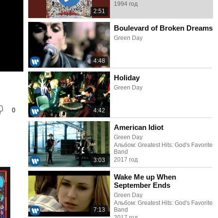
1994 год
2:51
Boulevard of Broken Dreams
Green Day
4:48
Holiday
Green Day
0
4:42
American Idiot
Green Day
Альбом: Greatest Hits: God's Favorite
Band
2017 год
3:03
Wake Me up When
September Ends
Green Day
Альбом: Greatest Hits: God's Favorite
7:13
Band
2017 год