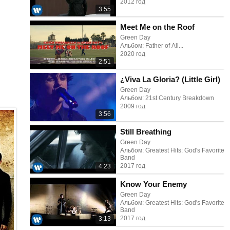
2012 год
3:55
Meet Me on the Roof
Green Day
Альбом: Father of All...
2020 год
2:51
¿Viva La Gloria? (Little Girl)
Green Day
Альбом: 21st Century Breakdown
2009 год
3:56
Still Breathing
Green Day
Альбом: Greatest Hits: God's Favorite
Band
2017 год
4:23
Know Your Enemy
Green Day
Альбом: Greatest Hits: God's Favorite
Band
2017 год
3:13