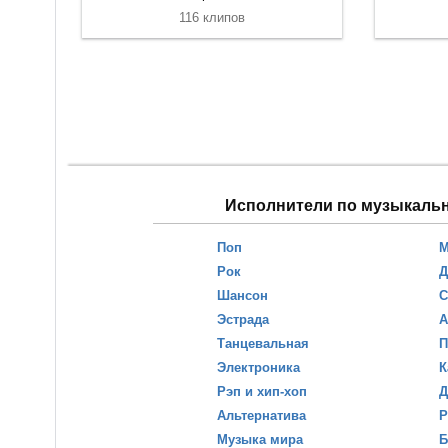
116 клипов
Исполнители по музыкаль
Поп
М
Рок
Д
Шансон
С
Эстрада
А
Танцевальная
П
Электроника
К
Рэп и хип-хоп
Д
Альтернатива
Р
Музыка мира
Б