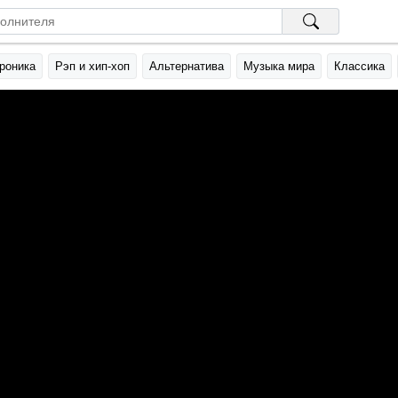
роника
Рэп и хип-хоп
Альтернатива
Музыка мира
Классика