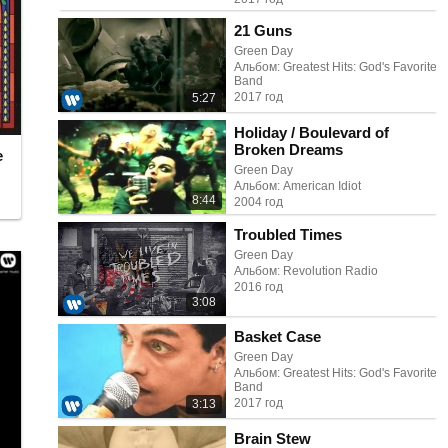
21 Guns
Green Day
Альбом: Greatest Hits: God's Favorite
Band
2017 год
5:27
Holiday / Boulevard of
Broken Dreams
e
Green Day
Альбом: American Idiot
8:44
2004 год
Troubled Times
Green Day
Альбом: Revolution Radio
2016 год
3:08
Basket Case
Green Day
Альбом: Greatest Hits: God's Favorite
Band
2017 год
3:13
Brain Stew