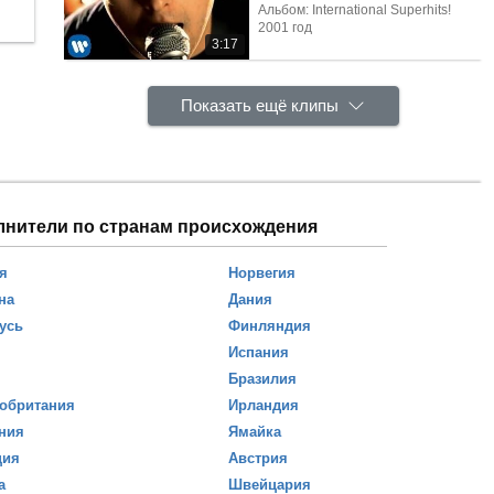
Альбом: International Superhits!
2001 год
3:17
Показать ещё клипы
лнители по странам происхождения
я
Норвегия
на
Дания
усь
Финляндия
Испания
Бразилия
обритания
Ирландия
ния
Ямайка
ция
Австрия
а
Швейцария