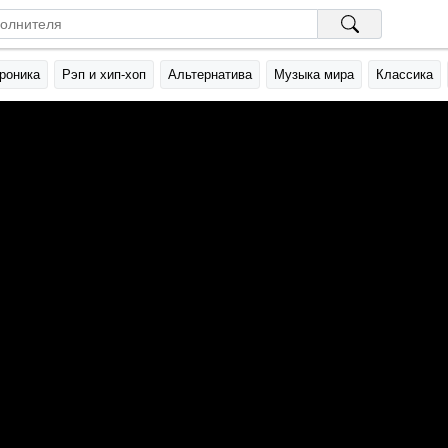
роника
Рэп и хип-хоп
Альтернатива
Музыка мира
Классика