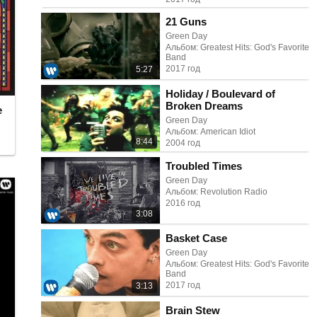
21 Guns
Green Day
Альбом: Greatest Hits: God's Favorite
Band
2017 год
5:27
Holiday / Boulevard of
Broken Dreams
e
Green Day
Альбом: American Idiot
8:44
2004 год
Troubled Times
Green Day
Альбом: Revolution Radio
2016 год
3:08
Basket Case
Green Day
Альбом: Greatest Hits: God's Favorite
Band
2017 год
3:13
Brain Stew