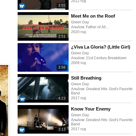
2012 год
3:55
Meet Me on the Roof
Green Day
Альбом: Father of All...
2020 год
2:51
¿Viva La Gloria? (Little Girl)
Green Day
Альбом: 21st Century Breakdown
2009 год
3:56
Still Breathing
Green Day
Альбом: Greatest Hits: God's Favorite
Band
2017 год
4:23
Know Your Enemy
Green Day
Альбом: Greatest Hits: God's Favorite
Band
2017 год
3:13