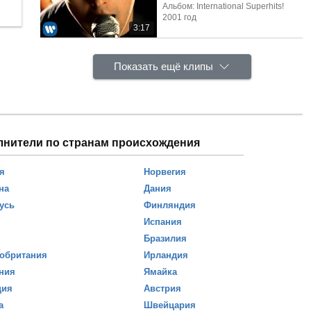
Альбом: International Superhits!
2001 год
3:17
Показать ещё клипы
лнители по странам происхождения
я
Норвегия
на
Дания
усь
Финляндия
Испания
Бразилия
обритания
Ирландия
ния
Ямайка
ция
Австрия
а
Швейцария