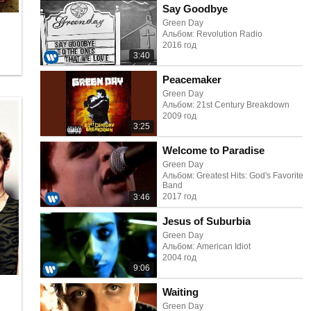
Say Goodbye
Green Day
Альбом: Revolution Radio
2016 год
3:40
Peacemaker
Green Day
Альбом: 21st Century Breakdown
2009 год
3:25
Welcome to Paradise
Green Day
Альбом: Greatest Hits: God's Favorite
Band
2017 год
3:46
Jesus of Suburbia
Green Day
Альбом: American Idiot
2004 год
9:06
Waiting
Green Day