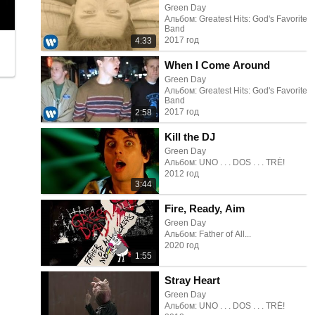
Green Day
Альбом: Greatest Hits: God's Favorite
Band
2017 год
4:33
When I Come Around
Green Day
Альбом: Greatest Hits: God's Favorite
Band
2017 год
2:58
Kill the DJ
Green Day
Альбом: UNO . . . DOS . . . TRÉ!
2012 год
3:44
Fire, Ready, Aim
Green Day
Альбом: Father of All...
2020 год
1:55
Stray Heart
Green Day
Альбом: UNO . . . DOS . . . TRÉ!