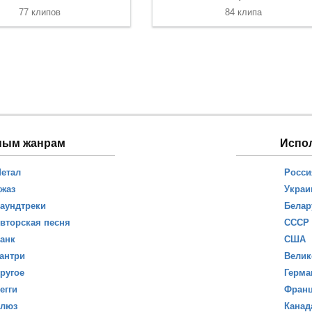
77 клипов
84 клипа
ным жанрам
Испо
етал
Росси
жаз
Украи
аундтреки
Белар
вторская песня
СССР
анк
США
антри
Велик
ругое
Герма
егги
Фран
люз
Канад