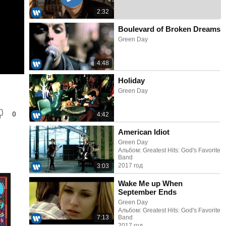
2:32
Boulevard of Broken Dreams
Green Day
4:48
Holiday
Green Day
0
4:42
American Idiot
Green Day
Альбом: Greatest Hits: God's Favorite
Band
2017 год
3:03
Wake Me up When
September Ends
Green Day
Альбом: Greatest Hits: God's Favorite
7:13
Band
2017 год