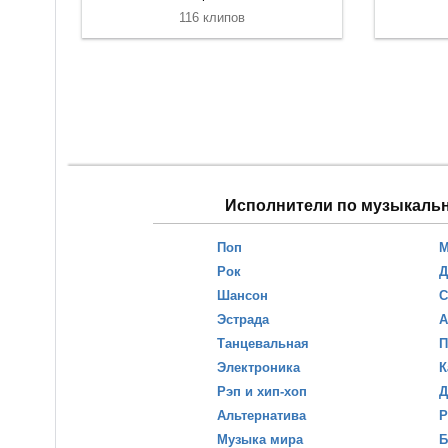
116 клипов
Исполнители по музыкаль
Поп
М
Рок
Д
Шансон
С
Эстрада
А
Танцевальная
П
Электроника
К
Рэп и хип-хоп
Д
Альтернатива
Р
Музыка мира
Б