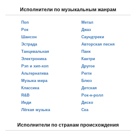
Исполнители по музыкальным жанрам
Поп
Метал
Рок
Джаз
Шансон
Саундтреки
Эстрада
Авторская песня
Танцевальная
Панк
Электроника
Кантри
Рэп и хип-хоп
Другое
Альтернатива
Регги
Музыка мира
Блюз
Классика
Детская
R&B
Рок-н-ролл
Инди
Диско
Лёгкая музыка
Ска
Исполнители по странам происхождения