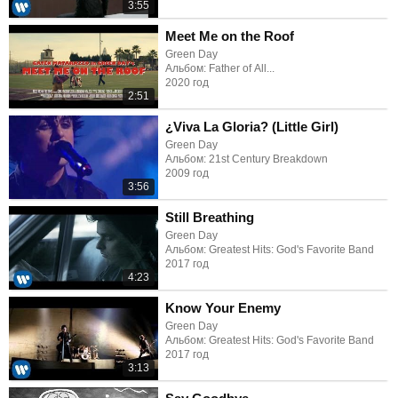
3:55
Meet Me on the Roof
Green Day
Альбом: Father of All...
2020 год
2:51
¿Viva La Gloria? (Little Girl)
Green Day
Альбом: 21st Century Breakdown
2009 год
3:56
Still Breathing
Green Day
Альбом: Greatest Hits: God's Favorite Band
2017 год
4:23
Know Your Enemy
Green Day
Альбом: Greatest Hits: God's Favorite Band
2017 год
3:13