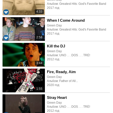
Альбом: Greatest Hits: God's Favorite Band
2017 год
4:33
When I Come Around
Green Day
Альбом: Greatest Hits: God's Favorite Band
2017 год
2:58
Kill the DJ
Green Day
Альбом: UNO . . . DOS . . . TRÉ!
2012 год
3:44
Fire, Ready, Aim
Green Day
Альбом: Father of All...
2020 год
1:55
Stray Heart
Green Day
Альбом: UNO . . . DOS . . . TRÉ!
2012 год