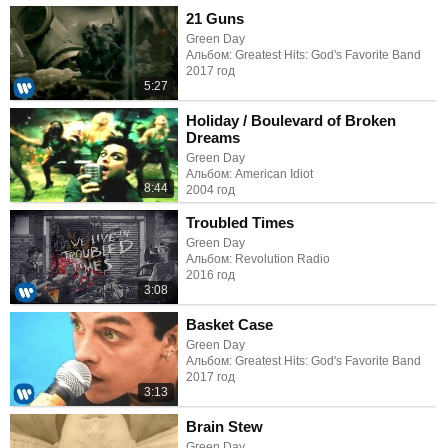
21 Guns
Green Day
Альбом: Greatest Hits: God's Favorite Band
2017 год
5:27
Holiday / Boulevard of Broken
Dreams
Green Day
Альбом: American Idiot
8:44
2004 год
Troubled Times
Green Day
Альбом: Revolution Radio
2016 год
3:08
Basket Case
Green Day
Альбом: Greatest Hits: God's Favorite Band
2017 год
3:13
Brain Stew
Green Day