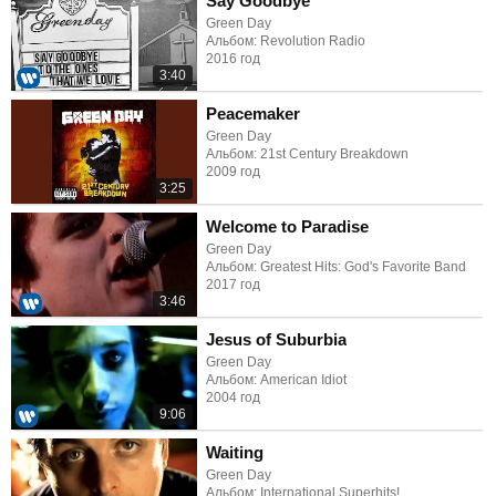
Say Goodbye
Green Day
Альбом: Revolution Radio
2016 год
3:40
Peacemaker
Green Day
Альбом: 21st Century Breakdown
2009 год
3:25
Welcome to Paradise
Green Day
Альбом: Greatest Hits: God's Favorite Band
2017 год
3:46
Jesus of Suburbia
Green Day
Альбом: American Idiot
2004 год
9:06
Waiting
Green Day
Альбом: International Superhits!