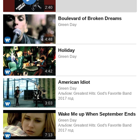
2:40
Boulevard of Broken Dreams
Green Day
4:48
Holiday
Green Day
4:42
American Idiot
Green Day
Альбом: Greatest Hits: God's Favorite Band
2017 год
3:03
Wake Me up When September Ends
Green Day
Альбом: Greatest Hits: God's Favorite Band
2017 год
7:13