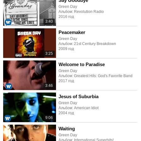
Say Goodbye
Green Day
Альбом: Revolution Radio
2016 год
3:40
Peacemaker
Green Day
Альбом: 21st Century Breakdown
2009 год
3:25
Welcome to Paradise
Green Day
Альбом: Greatest Hits: God's Favorite Band
2017 год
3:46
Jesus of Suburbia
Green Day
Альбом: American Idiot
2004 год
9:06
Waiting
Green Day
Альбом: International Superhits!