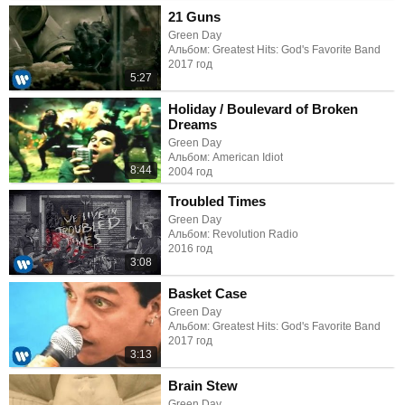
21 Guns
Green Day
Альбом: Greatest Hits: God's Favorite Band
2017 год
5:27
Holiday / Boulevard of Broken
Dreams
Green Day
Альбом: American Idiot
8:44
2004 год
Troubled Times
Green Day
Альбом: Revolution Radio
2016 год
3:08
Basket Case
Green Day
Альбом: Greatest Hits: God's Favorite Band
2017 год
3:13
Brain Stew
Green Day