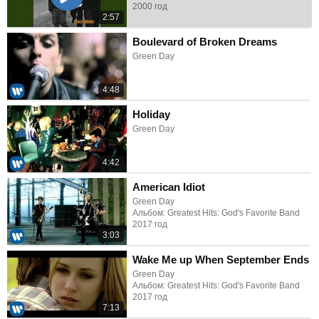
2000 год
2:57
Boulevard of Broken Dreams
Green Day
4:48
Holiday
Green Day
4:42
American Idiot
Green Day
Альбом: Greatest Hits: God's Favorite Band
2017 год
3:03
Wake Me up When September Ends
Green Day
Альбом: Greatest Hits: God's Favorite Band
2017 год
7:13