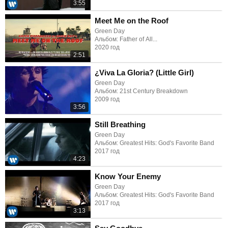
3:55
Meet Me on the Roof
Green Day
Альбом: Father of All...
2020 год
2:51
¿Viva La Gloria? (Little Girl)
Green Day
Альбом: 21st Century Breakdown
2009 год
3:56
Still Breathing
Green Day
Альбом: Greatest Hits: God's Favorite Band
2017 год
4:23
Know Your Enemy
Green Day
Альбом: Greatest Hits: God's Favorite Band
2017 год
3:13