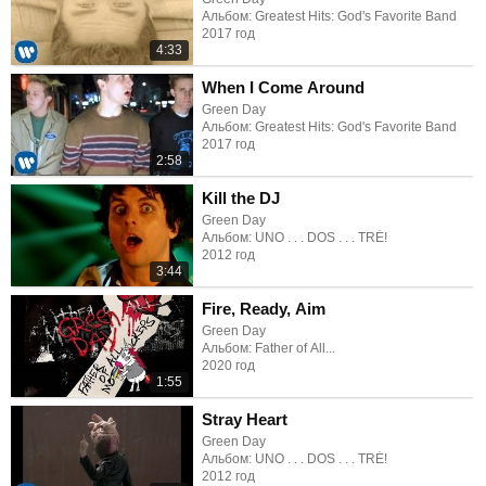
Альбом: Greatest Hits: God's Favorite Band
2017 год
4:33
When I Come Around
Green Day
Альбом: Greatest Hits: God's Favorite Band
2017 год
2:58
Kill the DJ
Green Day
Альбом: UNO . . . DOS . . . TRÉ!
2012 год
3:44
Fire, Ready, Aim
Green Day
Альбом: Father of All...
2020 год
1:55
Stray Heart
Green Day
Альбом: UNO . . . DOS . . . TRÉ!
2012 год