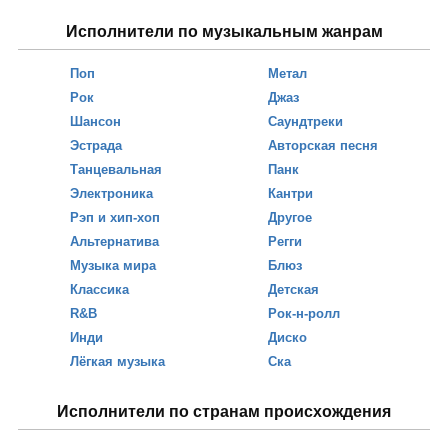
Исполнители по музыкальным жанрам
Поп
Метал
Рок
Джаз
Шансон
Саундтреки
Эстрада
Авторская песня
Танцевальная
Панк
Электроника
Кантри
Рэп и хип-хоп
Другое
Альтернатива
Регги
Музыка мира
Блюз
Классика
Детская
R&B
Рок-н-ролл
Инди
Диско
Лёгкая музыка
Ска
Исполнители по странам происхождения