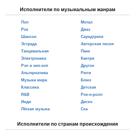
Исполнители по музыкальным жанрам
Поп
Метал
Рок
Джаз
Шансон
Саундтреки
Эстрада
Авторская песня
Танцевальная
Панк
Электроника
Кантри
Рэп и хип-хоп
Другое
Альтернатива
Регги
Музыка мира
Блюз
Классика
Детская
R&B
Рок-н-ролл
Инди
Диско
Лёгкая музыка
Ска
Исполнители по странам происхождения