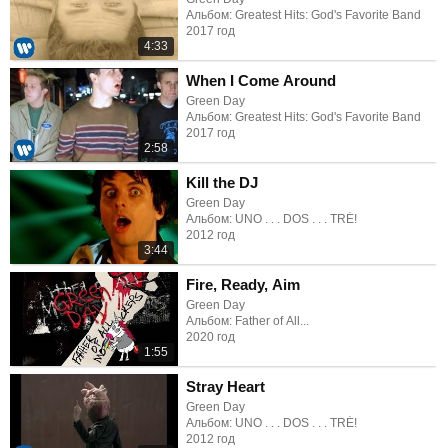
Альбом: Greatest Hits: God's Favorite Band
2017 год
4:33
When I Come Around
Green Day
Альбом: Greatest Hits: God's Favorite Band
2017 год
2:58
Kill the DJ
Green Day
Альбом: UNO . . . DOS . . . TRÉ!
2012 год
3:44
Fire, Ready, Aim
Green Day
Альбом: Father of All...
2020 год
1:55
Stray Heart
Green Day
Альбом: UNO . . . DOS . . . TRÉ!
2012 год