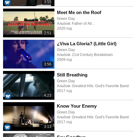
3:55
Meet Me on the Roof
Green Day
Альбом: Father of All...
2020 год
2:51
¿Viva La Gloria? (Little Girl)
Green Day
Альбом: 21st Century Breakdown
2009 год
3:56
Still Breathing
Green Day
Альбом: Greatest Hits: God's Favorite Band
2017 год
4:23
Know Your Enemy
Green Day
Альбом: Greatest Hits: God's Favorite Band
2017 год
3:13