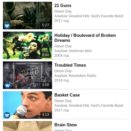
21 Guns
Green Day
Альбом: Greatest Hits: God's Favorite Band
2017 год
5:27
Holiday / Boulevard of Broken
Dreams
Green Day
Альбом: American Idiot
8:44
2004 год
Troubled Times
Green Day
Альбом: Revolution Radio
2016 год
3:08
Basket Case
Green Day
Альбом: Greatest Hits: God's Favorite Band
2017 год
3:13
Brain Stew
Green Day