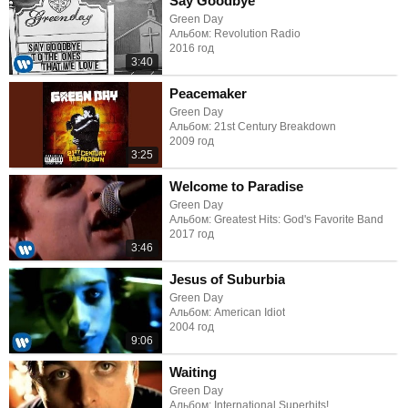
Say Goodbye
Green Day
Альбом: Revolution Radio
2016 год
3:40
Peacemaker
Green Day
Альбом: 21st Century Breakdown
2009 год
3:25
Welcome to Paradise
Green Day
Альбом: Greatest Hits: God's Favorite Band
2017 год
3:46
Jesus of Suburbia
Green Day
Альбом: American Idiot
2004 год
9:06
Waiting
Green Day
Альбом: International Superhits!