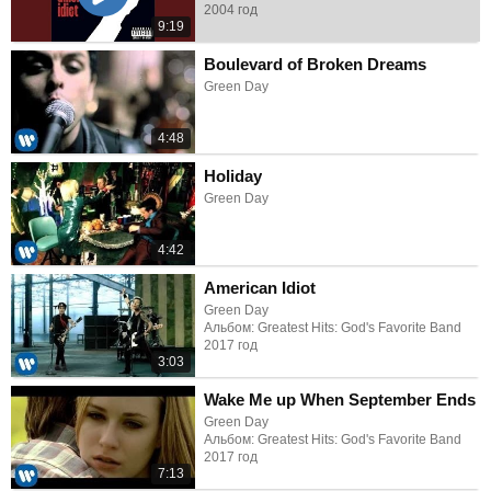
2004 год
9:19
Boulevard of Broken Dreams
Green Day
4:48
Holiday
Green Day
4:42
American Idiot
Green Day
Альбом: Greatest Hits: God's Favorite Band
2017 год
3:03
Wake Me up When September Ends
Green Day
Альбом: Greatest Hits: God's Favorite Band
2017 год
7:13