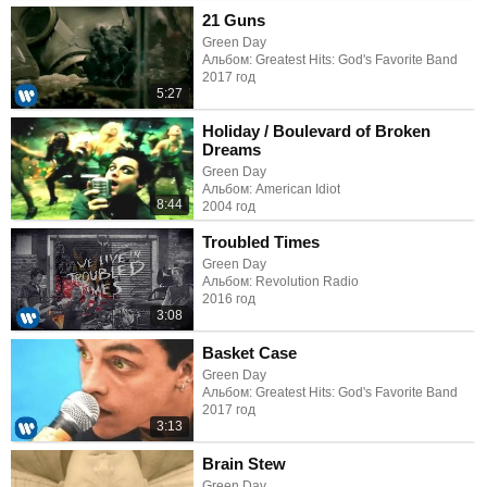
21 Guns
Green Day
Альбом: Greatest Hits: God's Favorite Band
2017 год
5:27
Holiday / Boulevard of Broken
Dreams
Green Day
Альбом: American Idiot
8:44
2004 год
Troubled Times
Green Day
Альбом: Revolution Radio
2016 год
3:08
Basket Case
Green Day
Альбом: Greatest Hits: God's Favorite Band
2017 год
3:13
Brain Stew
Green Day