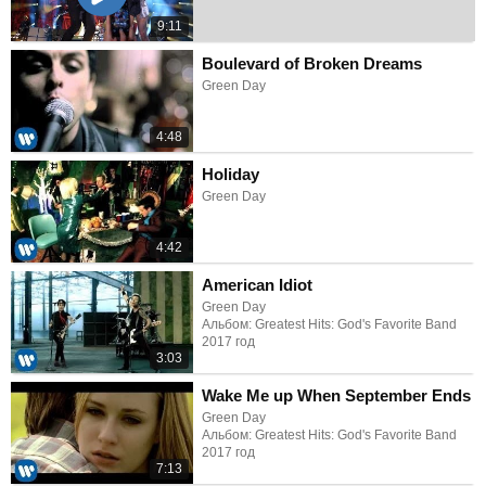
9:11
Boulevard of Broken Dreams
Green Day
4:48
Holiday
Green Day
4:42
American Idiot
Green Day
Альбом: Greatest Hits: God's Favorite Band
2017 год
3:03
Wake Me up When September Ends
Green Day
Альбом: Greatest Hits: God's Favorite Band
2017 год
7:13