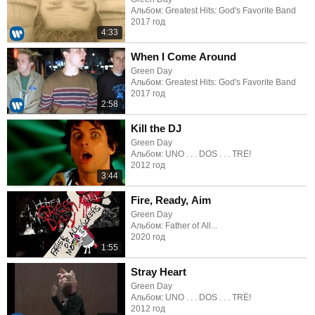
Альбом: Greatest Hits: God's Favorite Band
2017 год
4:33
When I Come Around
Green Day
Альбом: Greatest Hits: God's Favorite Band
2017 год
2:58
Kill the DJ
Green Day
Альбом: UNO . . . DOS . . . TRÉ!
2012 год
3:44
Fire, Ready, Aim
Green Day
Альбом: Father of All...
2020 год
1:55
Stray Heart
Green Day
Альбом: UNO . . . DOS . . . TRÉ!
2012 год