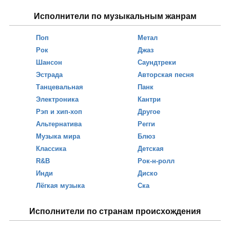
Исполнители по музыкальным жанрам
Поп
Метал
Рок
Джаз
Шансон
Саундтреки
Эстрада
Авторская песня
Танцевальная
Панк
Электроника
Кантри
Рэп и хип-хоп
Другое
Альтернатива
Регги
Музыка мира
Блюз
Классика
Детская
R&B
Рок-н-ролл
Инди
Диско
Лёгкая музыка
Ска
Исполнители по странам происхождения