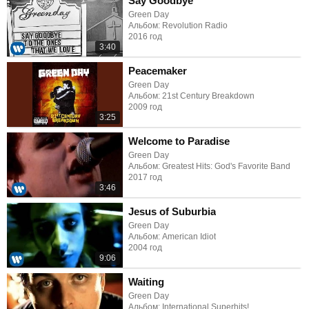
Say Goodbye
Green Day
Альбом: Revolution Radio
2016 год
3:40
Peacemaker
Green Day
Альбом: 21st Century Breakdown
2009 год
3:25
Welcome to Paradise
Green Day
Альбом: Greatest Hits: God's Favorite Band
2017 год
3:46
Jesus of Suburbia
Green Day
Альбом: American Idiot
2004 год
9:06
Waiting
Green Day
Альбом: International Superhits!