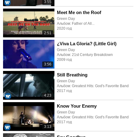
3:55
Meet Me on the Roof
Green Day
Альбом: Father of All...
2020 год
2:51
¿Viva La Gloria? (Little Girl)
Green Day
Альбом: 21st Century Breakdown
2009 год
3:56
Still Breathing
Green Day
Альбом: Greatest Hits: God's Favorite Band
2017 год
4:23
Know Your Enemy
Green Day
Альбом: Greatest Hits: God's Favorite Band
2017 год
3:13