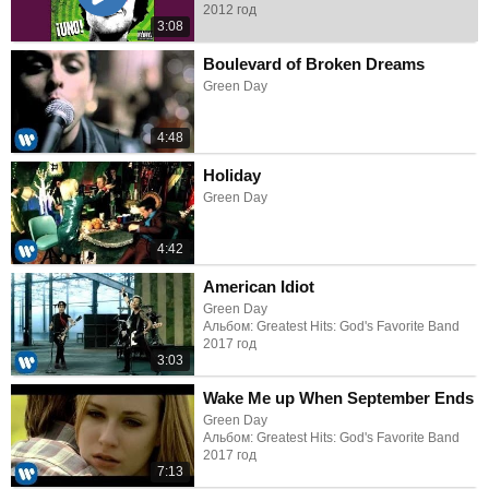
2012 год
3:08
Boulevard of Broken Dreams
Green Day
4:48
Holiday
Green Day
4:42
American Idiot
Green Day
Альбом: Greatest Hits: God's Favorite Band
2017 год
3:03
Wake Me up When September Ends
Green Day
Альбом: Greatest Hits: God's Favorite Band
2017 год
7:13