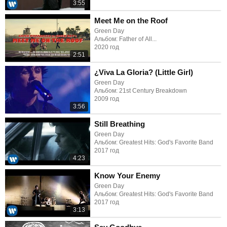
3:55
Meet Me on the Roof
Green Day
Альбом: Father of All...
2020 год
2:51
¿Viva La Gloria? (Little Girl)
Green Day
Альбом: 21st Century Breakdown
2009 год
3:56
Still Breathing
Green Day
Альбом: Greatest Hits: God's Favorite Band
2017 год
4:23
Know Your Enemy
Green Day
Альбом: Greatest Hits: God's Favorite Band
2017 год
3:13