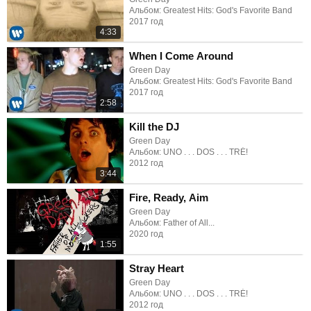
Альбом: Greatest Hits: God's Favorite Band
2017 год
4:33
When I Come Around
Green Day
Альбом: Greatest Hits: God's Favorite Band
2017 год
2:58
Kill the DJ
Green Day
Альбом: UNO . . . DOS . . . TRÉ!
2012 год
3:44
Fire, Ready, Aim
Green Day
Альбом: Father of All...
2020 год
1:55
Stray Heart
Green Day
Альбом: UNO . . . DOS . . . TRÉ!
2012 год