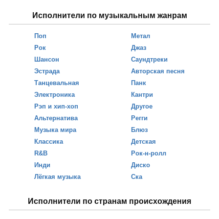
Исполнители по музыкальным жанрам
Поп
Метал
Рок
Джаз
Шансон
Саундтреки
Эстрада
Авторская песня
Танцевальная
Панк
Электроника
Кантри
Рэп и хип-хоп
Другое
Альтернатива
Регги
Музыка мира
Блюз
Классика
Детская
R&B
Рок-н-ролл
Инди
Диско
Лёгкая музыка
Ска
Исполнители по странам происхождения