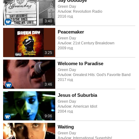
Say Goodbye
Green Day
Альбом: Revolution Radio
2016 год
3:40
Peacemaker
Green Day
Альбом: 21st Century Breakdown
2009 год
3:25
Welcome to Paradise
Green Day
Альбом: Greatest Hits: God's Favorite Band
2017 год
3:46
Jesus of Suburbia
Green Day
Альбом: American Idiot
2004 год
9:06
Waiting
Green Day
Альбом: International Superhits!