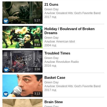
21 Guns
Green Day
Альбом: Greatest Hits: God's Favorite Band
2017 год
5:27
Holiday / Boulevard of Broken
Dreams
Green Day
Альбом: American Idiot
8:44
2004 год
Troubled Times
Green Day
Альбом: Revolution Radio
2016 год
3:08
Basket Case
Green Day
Альбом: Greatest Hits: God's Favorite Band
2017 год
3:13
Brain Stew
Green Day