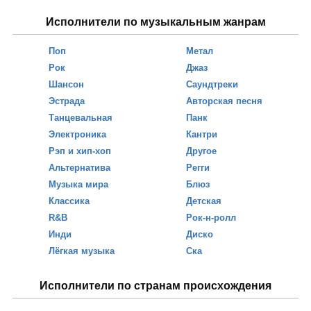
Исполнители по музыкальным жанрам
Поп
Метал
Рок
Джаз
Шансон
Саундтреки
Эстрада
Авторская песня
Танцевальная
Панк
Электроника
Кантри
Рэп и хип-хоп
Другое
Альтернатива
Регги
Музыка мира
Блюз
Классика
Детская
R&B
Рок-н-ролл
Инди
Диско
Лёгкая музыка
Ска
Исполнители по странам происхождения