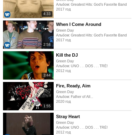
Альбом: Greatest Hits: God's Favorite Band
2017 год
4:33
When I Come Around
Green Day
Альбом: Greatest Hits: God's Favorite Band
2017 год
2:58
Kill the DJ
Green Day
Альбом: UNO . . . DOS . . . TRÉ!
2012 год
3:44
Fire, Ready, Aim
Green Day
Альбом: Father of All...
2020 год
1:55
Stray Heart
Green Day
Альбом: UNO . . . DOS . . . TRÉ!
2012 год