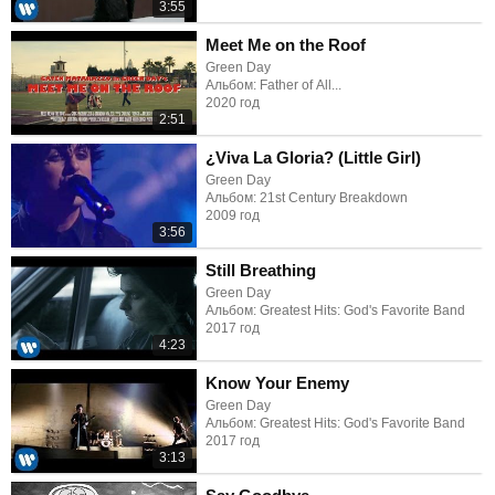
3:55
Meet Me on the Roof
Green Day
Альбом: Father of All...
2020 год
2:51
¿Viva La Gloria? (Little Girl)
Green Day
Альбом: 21st Century Breakdown
2009 год
3:56
Still Breathing
Green Day
Альбом: Greatest Hits: God's Favorite Band
2017 год
4:23
Know Your Enemy
Green Day
Альбом: Greatest Hits: God's Favorite Band
2017 год
3:13