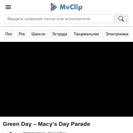
Поп
Рок
Шансон
Эстрада
Танцевальная
Электроника
Green Day – Macy's Day Parade