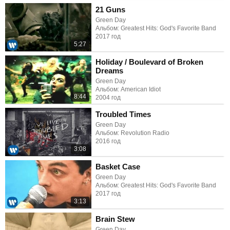
21 Guns
Green Day
Альбом: Greatest Hits: God's Favorite Band
2017 год
5:27
Holiday / Boulevard of Broken
Dreams
Green Day
Альбом: American Idiot
8:44
2004 год
Troubled Times
Green Day
Альбом: Revolution Radio
2016 год
3:08
Basket Case
Green Day
Альбом: Greatest Hits: God's Favorite Band
2017 год
3:13
Brain Stew
Green Day