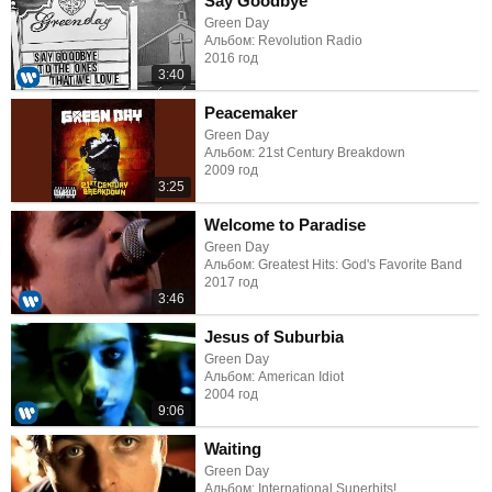
Say Goodbye
Green Day
Альбом: Revolution Radio
2016 год
3:40
Peacemaker
Green Day
Альбом: 21st Century Breakdown
2009 год
3:25
Welcome to Paradise
Green Day
Альбом: Greatest Hits: God's Favorite Band
2017 год
3:46
Jesus of Suburbia
Green Day
Альбом: American Idiot
2004 год
9:06
Waiting
Green Day
Альбом: International Superhits!