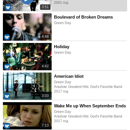
2001 год
3:51
Boulevard of Broken Dreams
Green Day
4:48
Holiday
Green Day
4:42
American Idiot
Green Day
Альбом: Greatest Hits: God's Favorite Band
2017 год
3:03
Wake Me up When September Ends
Green Day
Альбом: Greatest Hits: God's Favorite Band
2017 год
7:13